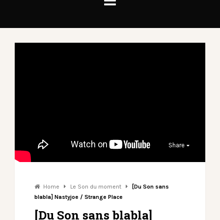
Share
Home
Le Son du moment
[Du Son sans
blabla] Nastyjoe / Strange Place
[Du Son sans blabla]