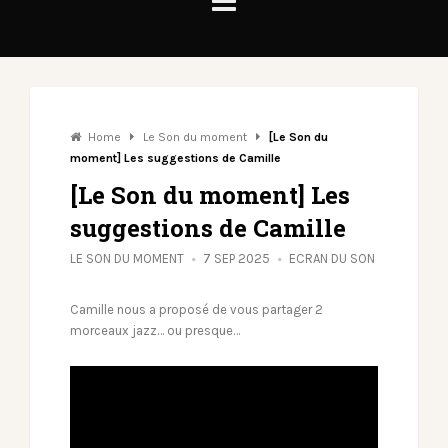
Home
Le Son du moment
[Le Son du
moment] Les suggestions de Camille
[Le Son du moment] Les
suggestions de Camille
LE SON DU MOMENT
7 SEP 2025
ECRAN DU SON
Camille nous a proposé de vous partager 2
morceaux jazz… ou presque…