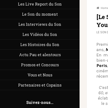
Les Live Report du Son
Hom
Le Son du moment
[Le
You
Les Interviews du Son
LE SON
Les Vidéos du Son
Prem
Les Histoires du Son
ans,
Actu Pau et alentours
En mê
bien
Promos et Concours
Peris
ciném
Vous et Nous
réce
Partenaires et Copains
C’est
60, e
éclat
Suivez-nous…
le 