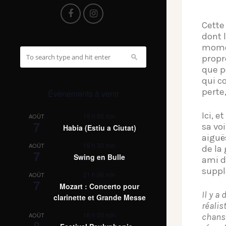
Cette
dont 
momen
propr
que po
qui c
perte
Évènements à venir
Ici, e
19 h 00 min
AOÛT
7
sa vo
Habia (Estiu a Ciutat)
aiguë
19 h 30 min
AOÛT
de la
7
Swing en Bulle
ami d
suppl
21 h 00 min
AOÛT
7
Mozart : Concerto pour
Il y a
clarinette et Grande Messe
réalis
16 h 00 min
AOÛT
chans
8