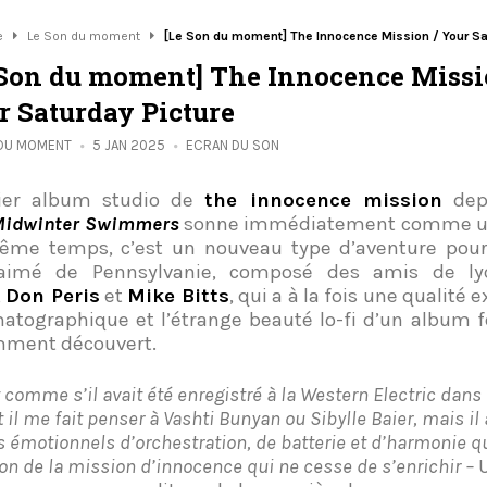
e
Le Son du moment
[Le Son du moment] The Innocence Mission / Your Sa
 Son du moment] The Innocence Missi
r Saturday Picture
 DU MOMENT
5 JAN 2025
ECRAN DU SON
ier album studio de
the innocence mission
depu
Midwinter Swimmers
sonne immédiatement comme un 
me temps, c’est un nouveau type d’aventure pour
-aimé de Pennsylvanie, composé des amis de l
,
Don Peris
et
Mike Bitts
, qui a à la fois une qualité 
atographique et l’étrange beauté lo-fi d’un album f
mment découvert.
 comme s’il avait été enregistré à la Western Electric dans
t il me fait penser à Vashti Bunyan ou Sibylle Baier, mais il
s émotionnels d’orchestration, de batterie et d’harmonie qu
son de la mission d’innocence qui ne cesse de s’enrichir –