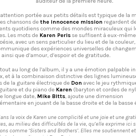
auditeur de la première heure.
 attention portée aux petits détails est typique de la 
les chansons de
the innocence mission
regardent de
ts quotidiens comme des mondes miraculeux qui l
es. Les mots de
Karen Peris
se suffisent à eux-même
ésie, avec un sens particulier du lieu et de la couleur,
ommunique des expériences universelles de changem
, ainsi que d’amour, d’espoir et de gratitude.
t tout au long de l’album, il y a une émotion palpable i
ix, et à la combinaison distinctive des lignes lumineus
s de la guitare électrique de
Don
avec le jeu rythmiqu
 guitare et du piano de
Karen
(baryton et cordes de nyl
e longue date,
Mike Bitts
, ajoute une dimension
émentaire en jouant de la basse droite et de la basse 
 dans la voix de Karen une complicité
et une joie et une grat
tes, au milieu des difficultés de la vie, qu’elle exprime ici 
ons comme ‘Sisters and Brothers’. Elles me soutiennent e