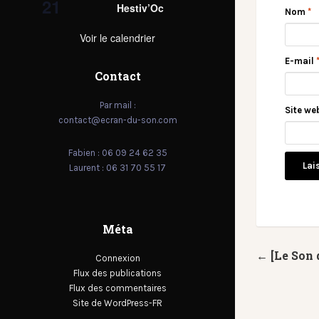
21
Hestiv’Oc
Nom
*
Voir le calendrier
E-mail
Contact
Par mail :
Site we
contact@ecran-du-son.com
Fabien : 06 09 24 62 35
Laurent : 06 31 70 55 17
Méta
← [Le Son 
Connexion
Flux des publications
Flux des commentaires
Site de WordPress-FR