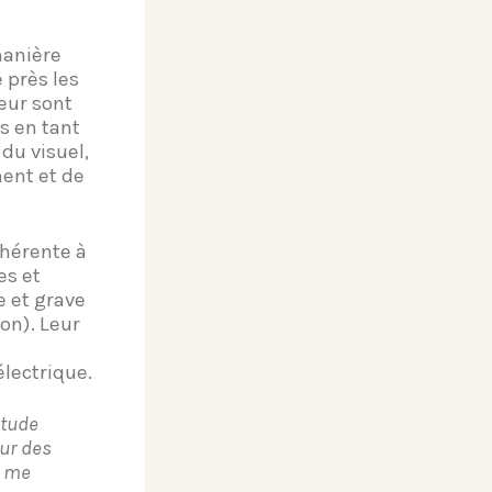
manière
 près les
eur sont
s en tant
 du visuel,
ent et de
nhérente à
es et
e et grave
on). Leur
électrique.
itude
sur des
t me