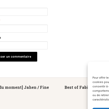
*
b
Pour offrir 
cookies pour
du moment] Jahen / Fine
Best of Fabien Maigra
consentir à 
comportement
ou de retire
caractéristi