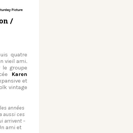
turday Picture
on /
is quatre
vieil ami.
 le groupe
ycée
Karen
expansive et
olk vintage
 les années
 a aussi ces
i arrivent –
Un ami et