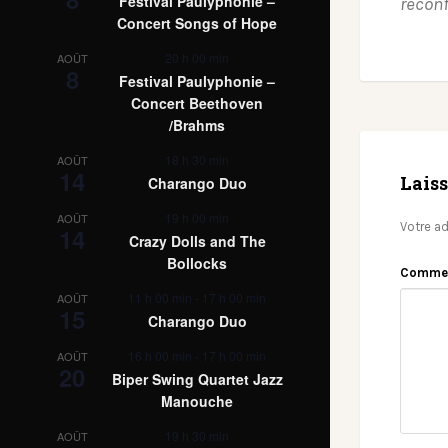
Festival Paulyphonie –
réconf
Concert Songs of Hope
20 h 00 min
AOÛT
8
Festival Paulyphonie –
Concert Beethoven
/Brahms
18 h 30 min
AOÛT
14
Lais
Charango Duo
19 h 00 min
AOÛT
Votre ad
14
Crazy Dolls and The
Bollocks
Comme
11 h 00 min
-
17 h 00 min
AOÛT
15
Charango Duo
16 h 00 min
-
17 h 00 min
AOÛT
20
Biper Swing Quartet Jazz
Manouche
19 h 30 min
AOÛT