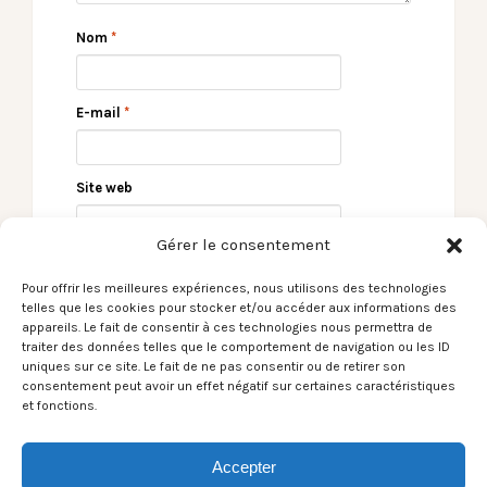
Nom
*
E-mail
*
Site web
Gérer le consentement
Pour offrir les meilleures expériences, nous utilisons des technologies
telles que les cookies pour stocker et/ou accéder aux informations des
appareils. Le fait de consentir à ces technologies nous permettra de
traiter des données telles que le comportement de navigation ou les ID
uniques sur ce site. Le fait de ne pas consentir ou de retirer son
consentement peut avoir un effet négatif sur certaines caractéristiques
et fonctions.
← [Le Son du moment]
[Le Son du moment]
Rinôçérôse /
Rouperou / Dark silk
Psychoanalysis (feat.
road →
Accepter
Izzy L.)