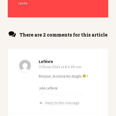
Leslie
There are 2 comments for this article
Lefèvre
3 février 2024
at 8 h 26 min
Bonjour, Je croise les doigts
!
Julie Lefèvre
juliepyrenees30@gmail.com
Reply to this message