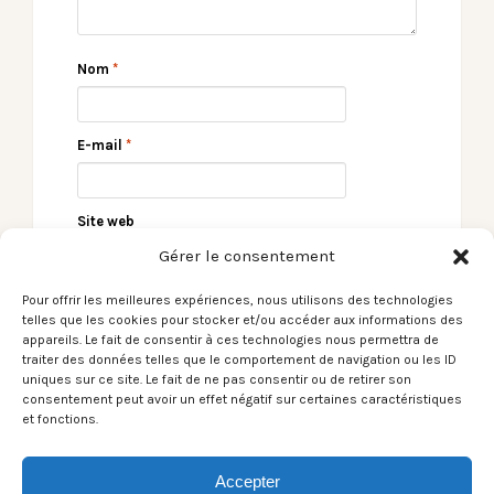
Nom
*
E-mail
*
Site web
Gérer le consentement
Pour offrir les meilleures expériences, nous utilisons des technologies
telles que les cookies pour stocker et/ou accéder aux informations des
appareils. Le fait de consentir à ces technologies nous permettra de
traiter des données telles que le comportement de navigation ou les ID
uniques sur ce site. Le fait de ne pas consentir ou de retirer son
consentement peut avoir un effet négatif sur certaines caractéristiques
et fonctions.
← [du Son sans blabla]
Lorenzo – Zenith (Pau)
Shaka Ponk / I’m
– 9/11/2023 →
Accepter
picky