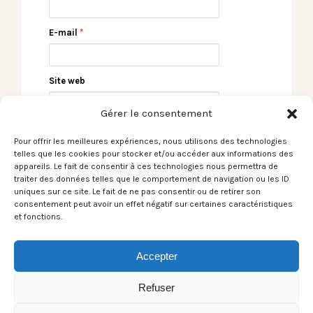
E-mail
*
Site web
Gérer le consentement
Pour offrir les meilleures expériences, nous utilisons des technologies
telles que les cookies pour stocker et/ou accéder aux informations des
appareils. Le fait de consentir à ces technologies nous permettra de
traiter des données telles que le comportement de navigation ou les ID
uniques sur ce site. Le fait de ne pas consentir ou de retirer son
consentement peut avoir un effet négatif sur certaines caractéristiques
et fonctions.
← [Le Son du moment]
[Le Son du moment]
Matt Holubowski /
Delgres / Promis le
Sandy Cove
Ciel →
Accepter
Refuser