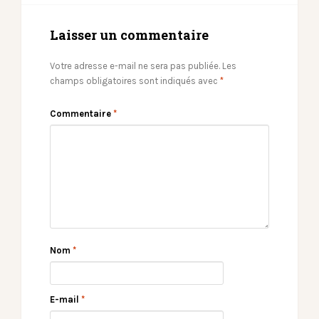
Laisser un commentaire
Votre adresse e-mail ne sera pas publiée.
Les
champs obligatoires sont indiqués avec
*
Commentaire
*
Nom
*
E-mail
*