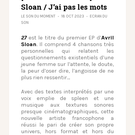
Sloan / J’ai pas les mots
LE SON DU MOMENT
18 OCT 2023
ECRAN DU
SON
27
est le titre du premier EP d’
Avril
Sloan
. Il comprend 4 chansons très
personnelles qui relatent les
questionnements existentiels d’une
jeune femme sur l’attente, le doute,
la peur d’oser dire, l’angoisse de ne
plus rien ressentir…
Avec des textes interprétés par une
voix emplie de spleen et une
musique aux textures sonores
presque cinématographiques, cette
nouvelle artiste francophone a
réussi le pari de créer son propre
univers, hors format et hors du