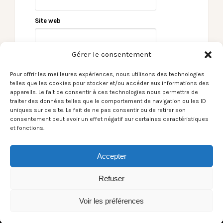
Site web
Gérer le consentement
Pour offrir les meilleures expériences, nous utilisons des technologies
telles que les cookies pour stocker et/ou accéder aux informations des
appareils. Le fait de consentir à ces technologies nous permettra de
traiter des données telles que le comportement de navigation ou les ID
uniques sur ce site. Le fait de ne pas consentir ou de retirer son
consentement peut avoir un effet négatif sur certaines caractéristiques
← [du Son sans blabla]
[Le Son du moment]
et fonctions.
Kalune / Sauce
Hania Rani / Don’t
Béarnaise
Break My Heart (ft.
Duncan Bellamy) →
Accepter
Refuser
Voir les préférences