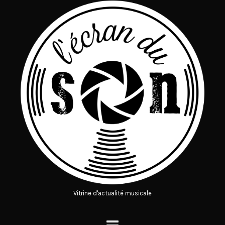
Vitrine d'actualité musicale