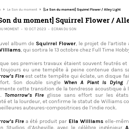
e
Le Son du moment
[Le Son du moment] Squirrel Flower / Alley Light
 Son du moment] Squirrel Flower / All
 DU MOMENT
10 OCT 2023
ECRAN DU SON
ouvel album de
Squirrel Flower
, le projet de l’artist
Williams
, qui sortira le 13 octobre chez Full Time Hobb
 que ses premiers travaux étaient souvent feutrés e
a toujours eu une tempête à peine contenue dans s
row’s Fire
est cette tempête qui éclate, un disque fai
 fort. Son double single
When A Plant Is Dying
mente cette transition de la tendresse acoustique à l
e.
Tomorrow’s Fire
glisse sans effort sur les états
eté et la lourdeur, et confirme le statut de Williams 
eilleures auteures-compositrices de l’indie rock.
row’s Fire
a été produit par
Ella Williams
elle-mêm
n Studios d’Asheville, avec le célèbre ingénieur
A