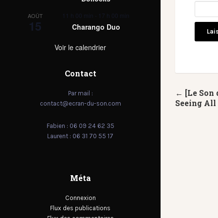
11 h 00 min
-
17 h 00 min
AOÛT
15
Charango Duo
Voir le calendrier
Contact
← [Le Son 
Par mail :
Seeing All
contact@ecran-du-son.com
Fabien : 06 09 24 62 35
Laurent : 06 31 70 55 17
Méta
Connexion
Flux des publications