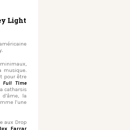
ey Light
e américaine
y.
t minimaux,
a musique.
t pour être
/
Full Time
a catharsis
 d’âme, la
comme l’une
e aux Drop
lex Farrar