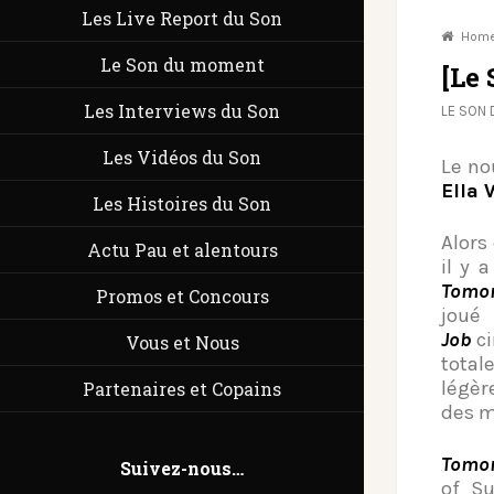
Les Live Report du Son
Hom
Le Son du moment
[Le
Les Interviews du Son
LE SON
Les Vidéos du Son
Le n
Ella 
Les Histoires du Son
Alors
Actu Pau et alentours
il y 
Tomor
Promos et Concours
joué
Job
ci
Vous et Nous
total
légèr
Partenaires et Copains
des m
Tomor
Suivez-nous…
of Su