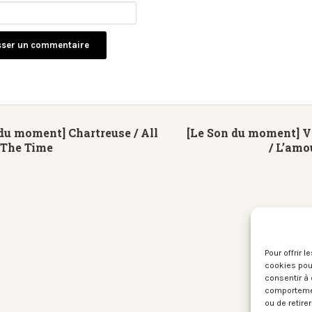
du moment] Chartreuse / All
[Le Son du moment] V
 The Time
/ L’amo
Pour offrir 
cookies pour
consentir à 
comportement
ou de retire