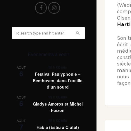
(Wedn
comp
Olsen
Hartl
Son t
écrit
médi
Évènements à venir
const
siècl
16 h 00 min
AOÛT
manie
6
Festival Paulyphonie –
nous 
Beethoven, dans l’oreille
façon
d’un sourd
19 h 00 min
AOÛT
6
Gladys Amoros et Michel
Foizon
19 h 00 min
AOÛT
7
Habia (Estiu a Ciutat)