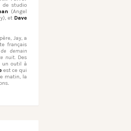
 de studio
man
(Angel
), et
Dave
ère, Jay, a
e français
 de demain
e nuit
. Des
 un outil à
e
est ce qui
e matin, la
ons.