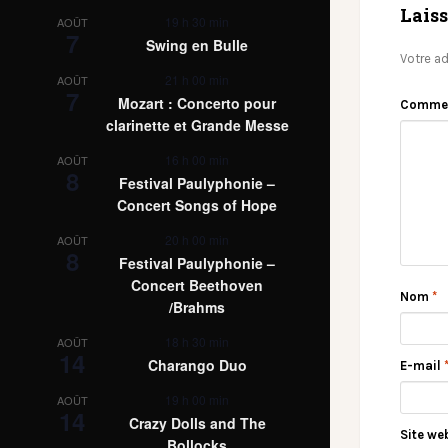
Lais
19 h 30 min
AOÛT
7
Swing en Bulle
Votre ad
21 h 00 min
AOÛT
7
Mozart : Concerto pour
Comme
clarinette et Grande Messe
16 h 00 min
AOÛT
8
Festival Paulyphonie –
Concert Songs of Hope
20 h 00 min
AOÛT
8
Festival Paulyphonie –
Concert Beethoven
Nom
*
/Brahms
18 h 30 min
AOÛT
14
Charango Duo
E-mail
19 h 00 min
AOÛT
14
Crazy Dolls and The
Site we
Bollocks