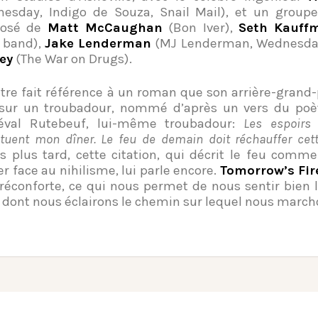
esday, Indigo de Souza, Snail Mail), et un groupe
osé de
Matt McCaughan
(Bon Iver),
Seth Kauff
 band),
Jake Lenderman
(MJ Lenderman, Wednesday
ey
(The War on Drugs).
itre fait référence à un roman que son arrière-grand-p
 sur un troubadour, nommé d’après un vers du poèt
éval Rutebeuf, lui-même troubadour:
Les espoirs
ituent mon dîner. Le feu de demain doit réchauffer cett
es plus tard, cette citation, qui décrit le feu comme
r face au nihilisme, lui parle encore.
Tomorrow’s Fir
réconforte, ce qui nous permet de nous sentir bien l
 dont nous éclairons le chemin sur lequel nous march