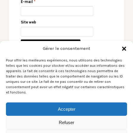
E-mail
*
Site web
Gérer le consentement
Pour offrir les meilleures expériences, nous utilisons des technologies
telles que les cookies pour stocker et/ou accéder aux informations des
appareils. Le fait de consentir à ces technologies nous permettra de
traiter des données telles que le comportement de navigation ou les ID
uniques sur ce site. Le fait de ne pas consentir ou de retirer son
← [Le Son du moment]
Hurry Train + Skip
consentement peut avoir un effet négatif sur certaines caractéristiques
Anodine / Anodine
The Use – Challenge
et fonctions.
Jonathan Lassus
David (Oloron) –
02/09/23 →
Accepter
Refuser