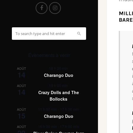
MILL
BARE
Évènements à venir
18 h 30 min
AOÛT
14
Charango Duo
19 h 00 min
AOÛT
14
Crazy Dolls and The
Bollocks
11 h 00 min
-
17 h 00 min
AOÛT
15
Charango Duo
16 h 00 min
-
17 h 00 min
AOÛT
20