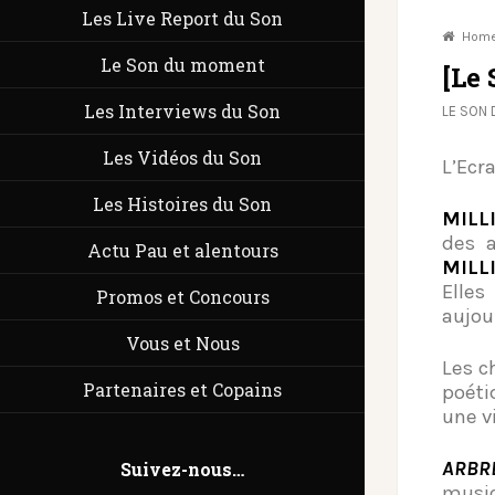
Les Live Report du Son
Hom
Le Son du moment
[Le
Les Interviews du Son
LE SON
Les Vidéos du Son
L’Ecr
Les Histoires du Son
MILL
des 
Actu Pau et alentours
MILL
Elle
Promos et Concours
aujou
Vous et Nous
Les 
Partenaires et Copains
poéti
une vi
ARBR
Suivez-nous…
music