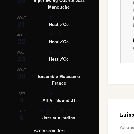
Biper Swing Quartet Jazz
Manouche
19 h 30 min
AOÛT
21
Hestiv’Oc
17 h 30 min
AOÛT
22
Hestiv’Oc
16 h 30 min
AOÛT
23
Hestiv’Oc
20 h 00 min
AOÛT
30
Ensemble Musicâme
France
18 h 00 min
SEP
4
Aft’Air Sound J1
11 h 00 min
-
17 h 00 min
SEP
Lais
6
Jazz aux jardins
Votre ad
Voir le calendrier