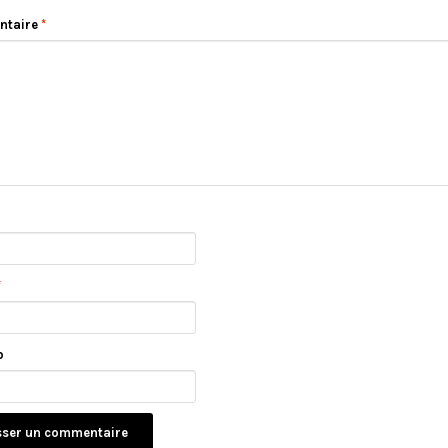
ntaire
*
*
b