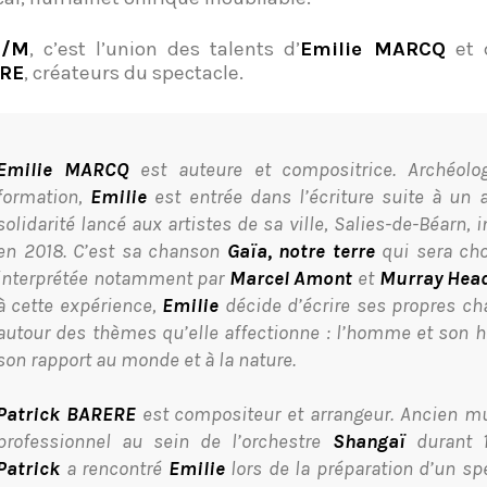
I/M
, c’est l’union des talents d’
Emilie MARCQ
et
RE
, créateurs du spectacle.
Emilie MARCQ
est auteure et compositrice. Archéolo
formation,
Emilie
est entrée dans l’écriture suite à un 
solidarité lancé aux artistes de sa ville, Salies-de-Béarn, 
en 2018. C’est sa chanson
Gaïa, notre terre
qui sera cho
interprétée notamment par
Marcel Amont
et
Murray Hea
à cette expérience,
Emilie
décide d’écrire ses propres c
autour des thèmes qu’elle affectionne : l’homme et son hi
son rapport au monde et à la nature.
Patrick BARERE
est compositeur et arrangeur. Ancien m
professionnel au sein de l’orchestre
Shangaï
durant 1
Patrick
a rencontré
Emilie
lors de la préparation d’un sp