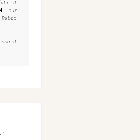
iste et
M
. Leur
 Baboo
cace et
ec
*