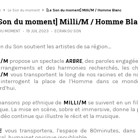
e
Le Son du moment
[Le Son du moment] Milli/M / Homme Blanc
 Son du moment] Milli/M / Homme Bl
 DU MOMENT
19 JUIL 2023
ECRAN DU SON
an du Son soutient les artistes de sa région…
I/M
propose un spectacle
ARBRE
, des paroles engagée
arrangements et des harmonies recherchés, les c
I/M
vous transportent le long de nos racines et de no
s interrogent la place de l’Homme dans ce monde
rd’hui.
chansons
pop ethnique
de
MILLI/M
se suivent en un fil
que. La mise en scène, sobre et immersive, donne la p
déo continue qui illustre le récit et la musique.
E
vous transportera, l’espace de 80minutes, dans
al, humainet onirique inoubliable.