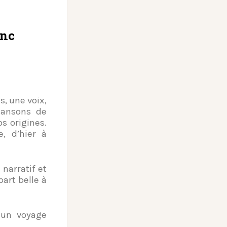
anc
s, une voix,
hansons de
s origines.
, d’hier à
 narratif et
art belle à
 un voyage