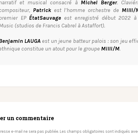
narratif et musical consacré à
Michel Berger
. Claviér
compositeur,
Patrick
est l’homme orchestre de
Milli/
premier EP
ÉtatSauvage
est enregistré début 2022 à
Music (studios de Francis Cabrel à Astaffort).
Benjamin LAUGA
est un jeune batteur palois : son jeu effi
ethnique constitue un atout pour le groupe
Milli/M
.
ser un commentaire
resse e-mail ne sera pas publiée.
Les champs obligatoires sont indiqués av