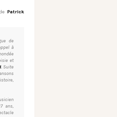
 de
Patrick
gue de
appel à
inondée
isie et
d
. Suite
hansons
stoire,
usicien
7 ans,
ectacle