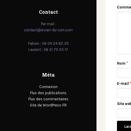
Comme
Contact
Par mail :
contact@ecran-du-son.com
Fabien : 06 09 24 62 35
Laurent : 06 31 70 55 17
Nom
*
Méta
E-mail
Connexion
Flux des publications
Flux des commentaires
Site we
Site de WordPress-FR