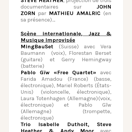
STEVE HEATHER
, projection de trois
documentaires sur
JOHN
ZORN
par
MATHIEU AMALRIC
(en
sa présence)…
Scène internationale, Jazz &
Musique Improvisée
MingBauSet
(Suisse) avec Vera
Baumann (voix), Florestan Berset
(guitare) et Gerry Hemingway
(batterie)
Pablo Gïw «Free Quartet»
avec
Farida Amadou (France) (basse,
électronique), Mariel Roberts (États-
Unis) (violoncelle, électronique),
Laura Totenhagen (Allemagne)(voix,
électronique) et Pablo Gīw
(Allemagne) (trompette,
électronique)
Trio Isabelle Duthoit, Steve
Heather & Andy Moor
avec