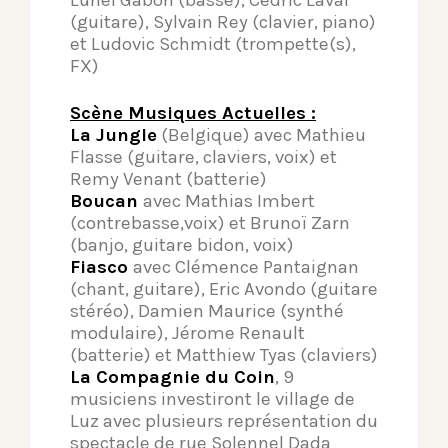
Lunel Gabon (basse), Cédric Laval
(guitare), Sylvain Rey (clavier, piano)
et Ludovic Schmidt (trompette(s),
FX)
Scène Musiques Actuelles :
La Jungle
(Belgique) avec Mathieu
Flasse (guitare, claviers, voix) et
Remy Venant (batterie)
Boucan
avec Mathias Imbert
(contrebasse,voix) et Brunoï Zarn
(banjo, guitare bidon, voix)
Fiasco
avec Clémence Pantaignan
(chant, guitare), Eric Avondo (guitare
stéréo), Damien Maurice (synthé
modulaire), Jérome Renault
(batterie) et Matthiew Tyas (claviers)
La Compagnie du Coin
, 9
musiciens investiront le village de
Luz avec plusieurs représentation du
spectacle de rue Solennel Dada