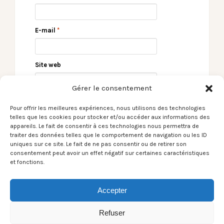
E-mail
*
Site web
Gérer le consentement
Pour offrir les meilleures expériences, nous utilisons des technologies
telles que les cookies pour stocker et/ou accéder aux informations des
appareils. Le fait de consentir à ces technologies nous permettra de
traiter des données telles que le comportement de navigation ou les ID
uniques sur ce site. Le fait de ne pas consentir ou de retirer son
consentement peut avoir un effet négatif sur certaines caractéristiques
et fonctions.
← [du Son sans blabla]
[Le Son du moment]
Kaÿcie / Moon
J.E. Sunde / Stop
Caring →
Accepter
Refuser