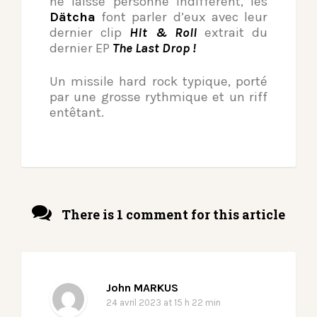
ne laisse personne indifférent, les
Dätcha
font parler d’eux avec leur
dernier clip
Hit & Roll
extrait du
dernier EP
The Last Drop !
Un missile hard rock typique, porté
par une grosse rythmique et un riff
entêtant.
There is 1 comment for this article
John MARKUS
24 avril 2023
at 15 h 22 min