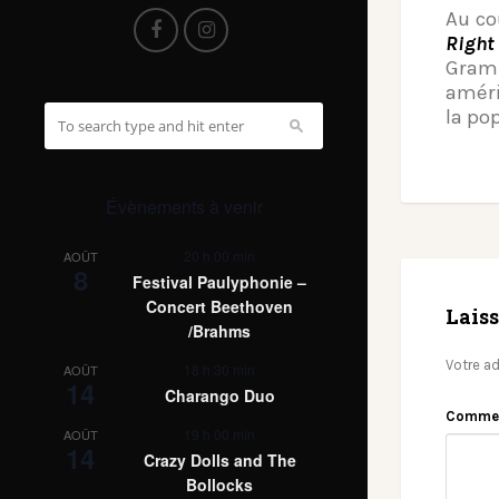
Au co
Right
Gram
améri
la pop
Évènements à venir
20 h 00 min
AOÛT
8
Festival Paulyphonie –
Concert Beethoven
Lais
/Brahms
Votre ad
18 h 30 min
AOÛT
14
Charango Duo
Comme
19 h 00 min
AOÛT
14
Crazy Dolls and The
Bollocks