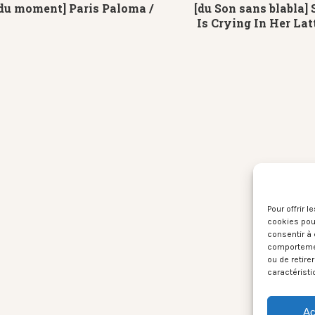
du moment] Paris Paloma /
[du Son sans blabla] 
Is Crying In Her Lat
Pour offrir 
cookies pour
consentir à 
comportement
ou de retire
caractéristi
Ac