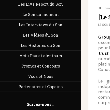
Les Live Report du Son
Hom
Le Son du moment
[Le
Les Interviews du Son
LE SON
Les Vidéos du Son
Grou
excen
Les Histoires du Son
pour 
Trus
Actu Pau et alentours
numér
plati
Promos et Concours
Canad
Vous et Nous
Le g
indép
Partenaires et Copains
resta
com
surpr
Suivez-nous…