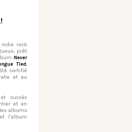
!
 indie rock
gueux, prêt
’album
Never
ongue Tied
,
té certifié
alie et au
 et succès
tier et en
 des albums
et l’album