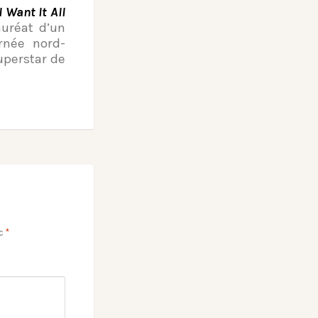
I Want It All
lauréat d’un
rnée nord-
uperstar de
ec
*