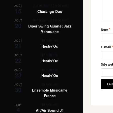
11 h 00 min
-
17 h 00 min
AOÛT
15
Charango Duo
16 h 00 min
-
17 h 00 min
AOÛT
20
Biper Swing Quartet Jazz
Nom
*
Manouche
19 h 30 min
AOÛT
21
Hestiv’Oc
E-mail
17 h 30 min
AOÛT
22
Hestiv’Oc
Site we
16 h 30 min
AOÛT
23
Hestiv’Oc
20 h 00 min
AOÛT
30
Ensemble Musicâme
France
18 h 00 min
SEP
4
Aft’Air Sound J1