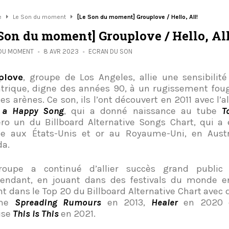
e
Le Son du moment
[Le Son du moment] Grouplove / Hello, All!
 Son du moment] Grouplove / Hello, All
 DU MOMENT
8 AVR 2023
ECRAN DU SON
plove
, groupe de Los Angeles, allie une sensibilité
trique, digne des années 90, à un rugissement fou
les arènes. Ce son, ils l’ont découvert en 2011 avec l
t a Happy Song
, qui a donné naissance au tube
T
o un du Billboard Alternative Songs Chart, qui a é
ne aux États-Unis et or au Royaume-Uni, en Austr
a.
roupe a continué d’allier succès grand public
endant, en jouant dans des festivals du monde en
nt dans le Top 20 du Billboard Alternative Chart avec
me
Spreading Rumours
en 2013,
Healer
en 2020 
ise
This Is This
en 2021.