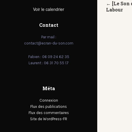
← [Le Son 
Voir le calendrier
Labour
Contact
Par mail :
contact@ecran-du-son.com
Fabien : 06 09 24 62 35
Laurent : 06 31 70 55 17
Méta
Connexion
Flux des publications
Flux des commentaires
Site de WordPress-FR