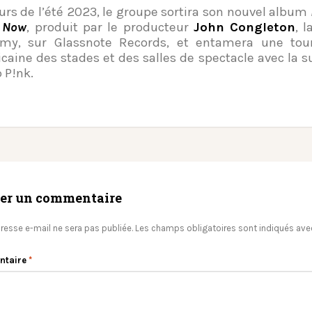
urs de l’été 2023, le groupe sortira son nouvel album
 Now
, produit par le producteur
John Congleton
, 
my, sur Glassnote Records, et entamera une tou
caine des stades et des salles de spectacle avec la s
 P!nk.
ser un commentaire
resse e-mail ne sera pas publiée.
Les champs obligatoires sont indiqués av
ntaire
*