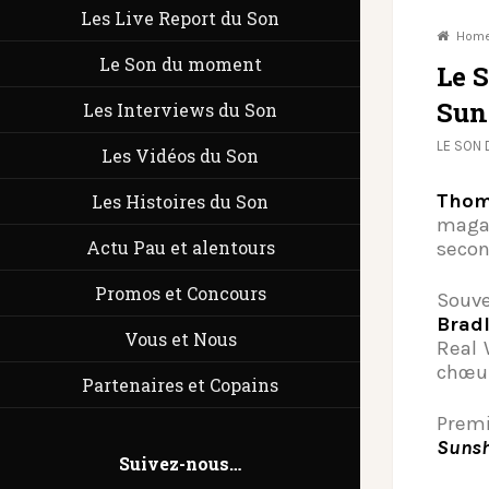
Les Live Report du Son
Hom
Le Son du moment
Le 
Sun
Les Interviews du Son
LE SON
Les Vidéos du Son
Thom
Les Histoires du Son
magaz
Actu Pau et alentours
secon
Promos et Concours
Souv
Brad
Vous et Nous
Real 
chœur
Partenaires et Copains
Premi
Sunsh
Suivez-nous…