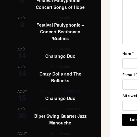
Festival Paulyphonie –
Concert Songs of Hope
20 h 00 min
AOÛT
8
Festival Paulyphonie –
Concert Beethoven
/Brahms
18 h 30 min
AOÛT
14
Nom
*
Charango Duo
19 h 00 min
AOÛT
14
Crazy Dolls and The
E-mail
Bollocks
11 h 00 min
-
17 h 00 min
AOÛT
15
Site we
Charango Duo
16 h 00 min
-
17 h 00 min
AOÛT
20
Biper Swing Quartet Jazz
Manouche
19 h 30 min
AOÛT