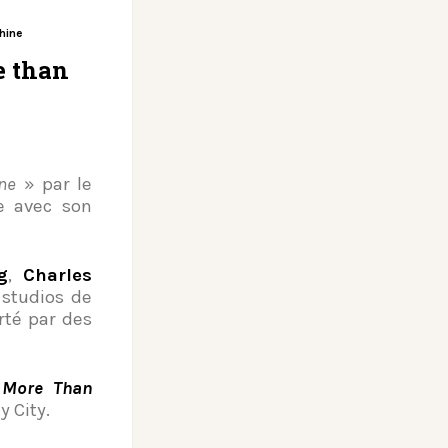
hine
e than
ne
» par le
e avec son
g
,
Charles
 studios de
rté par des
e
More Than
y City.