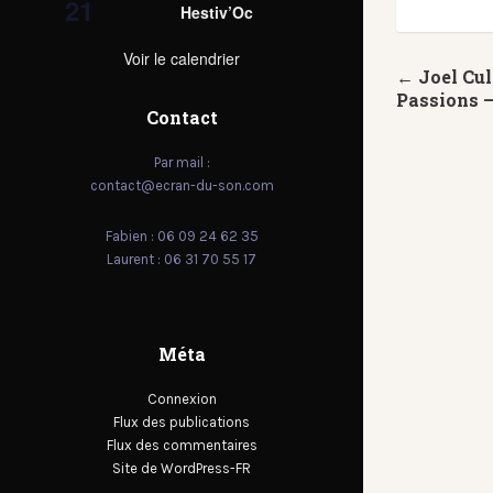
21
Hestiv’Oc
Voir le calendrier
← Joel Cu
Passions 
Contact
Par mail :
contact@ecran-du-son.com
Fabien : 06 09 24 62 35
Laurent : 06 31 70 55 17
Méta
Connexion
Flux des publications
Flux des commentaires
Site de WordPress-FR