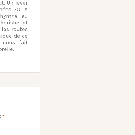
t. Un lever
nées 70. A
 hymne au
horistes et
les routes
nique de ce
 nous fait
relle.
ec
*