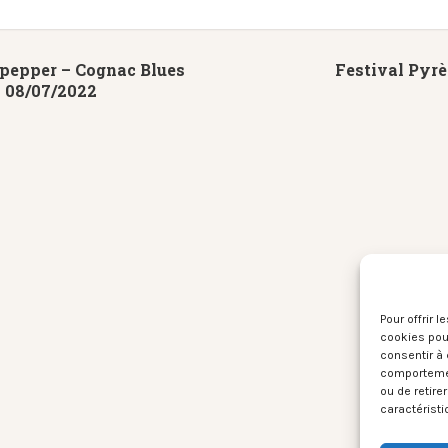
lpepper – Cognac Blues
Festival Pyrè
– 08/07/2022
Pour offrir 
cookies pour
consentir à 
comportement
ou de retire
caractéristi