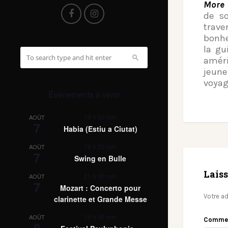
More 
de so
trav
bonhe
la gu
améri
jeune
voyag
Évènements à venir
19 h 00 min
AOÛT
7
Habia (Estiu a Ciutat)
19 h 30 min
AOÛT
7
Swing en Bulle
Lais
21 h 00 min
AOÛT
7
Mozart : Concerto pour
Votre ad
clarinette et Grande Messe
16 h 00 min
AOÛT
Comme
8