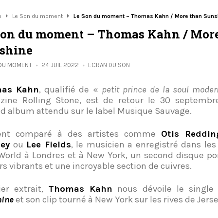
e
Le Son du moment
Le Son du moment – Thomas Kahn / More than Suns
Son du moment – Thomas Kahn / Mor
shine
 DU MOMENT
24 JUIL 2022
ECRAN DU SON
as Kahn
, qualifié de «
petit prince de la soul moder
ine Rolling Stone, est de retour le 30 septembr
d album attendu sur le label Musique Sauvage.
ent comparé à des artistes comme
Otis Reddin
ley
ou
Lee Fields
, le musicien a enregistré dans les
World à Londres et à New York, un second disque po
s vibrants et une incroyable section de cuivres.
er extrait,
Thomas Kahn
nous dévoile le singl
ine
et son clip tourné à New York sur les rives de Jerse