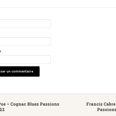
*
b
Poe – Cognac Blues Passions
Francis Cabre
022
Passions