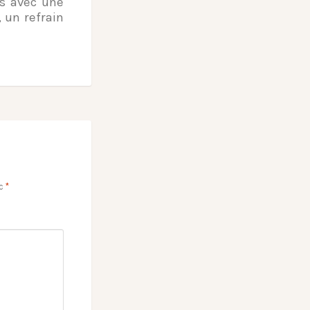
is avec une
 un refrain
ec
*