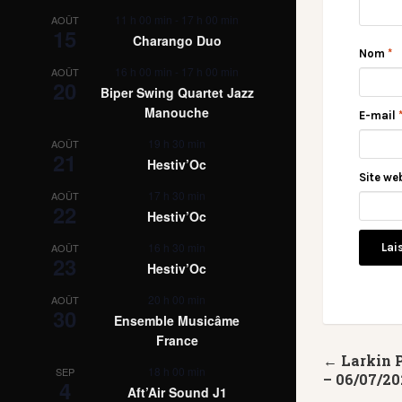
11 h 00 min
-
17 h 00 min
AOÛT
15
Charango Duo
Nom
*
16 h 00 min
-
17 h 00 min
AOÛT
20
Biper Swing Quartet Jazz
Manouche
E-mail
19 h 30 min
AOÛT
21
Hestiv’Oc
Site we
17 h 30 min
AOÛT
22
Hestiv’Oc
16 h 30 min
AOÛT
23
Hestiv’Oc
20 h 00 min
AOÛT
30
Ensemble Musicâme
France
← Larkin 
18 h 00 min
SEP
– 06/07/2
4
Aft’Air Sound J1