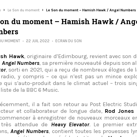
e
Le Son du moment
Le Son du moment – Hamish Hawk / Angel Numbers
Son du moment – Hamish Hawk / Ang
bers
 DU MOMENT
22 JUIL 2022
ECRAN DU SON
sh Hawk
, originaire d’Edimbourg, revient avec son d
p
Angel Numbers
, sa première nouveauté depuis son 
tor
, sorti en 2021, qui a reçu de nombreux éloges de l
 radio, y compris – ce qui n’est pas un mince expl
te qui s’auto-produit dans le climat actuel – trois si
 liste de la BBC 6 Music.
récemment, il a fait son retour au Post Electric Stud
cteur et collaborateur de longue date,
Rod Jones 
commencer à enregistrer de nouveaux morceaux en
e très attendue de
Heavy Elevator
. Le premier ext
ons,
Angel Numbers
, contient toutes les prouesses ly