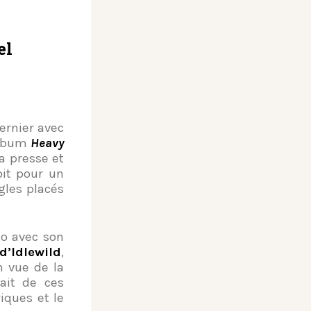
el
ernier avec
album
Heavy
a presse et
oit pour un
ngles placés
io avec son
d’Idlewild
,
 vue de la
rait de ces
riques et le