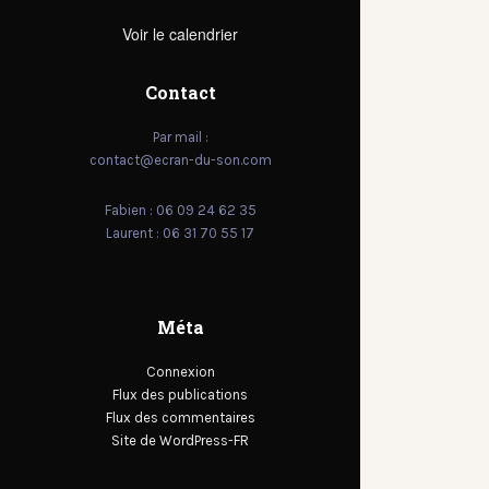
Voir le calendrier
Contact
Par mail :
contact@ecran-du-son.com
Fabien : 06 09 24 62 35
Laurent : 06 31 70 55 17
Méta
Connexion
Flux des publications
Flux des commentaires
Site de WordPress-FR