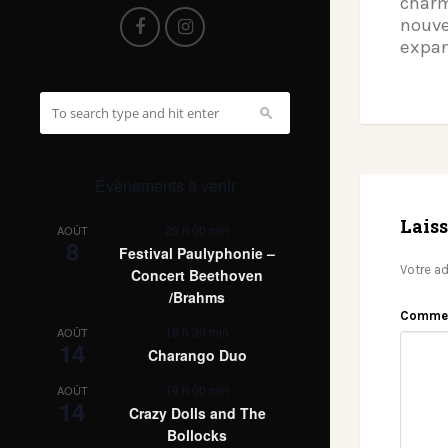
charm
nouve
expan
Évènements à venir
Lais
20 h 00 min
AOÛT
8
Festival Paulyphonie –
Votre ad
Concert Beethoven
/Brahms
Comme
18 h 30 min
AOÛT
14
Charango Duo
19 h 00 min
AOÛT
14
Crazy Dolls and The
Bollocks