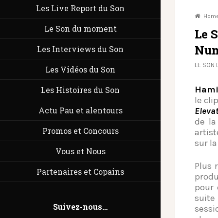
Les Live Report du Son
Hom
Le Son du moment
Le 
Num
Les Interviews du Son
LE SON
Les Vidéos du Son
Hami
Les Histoires du Son
le cli
Actu Pau et alentours
Eleva
de la
Promos et Concours
artis
sur la
Vous et Nous
Plus 
Partenaires et Copains
produ
pour 
suit
Suivez-nous…
sessi