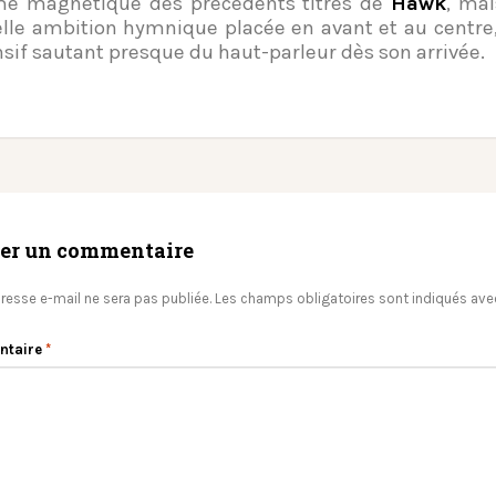
e magnétique des précédents titres de
Hawk
, ma
lle ambition hymnique placée en avant et au centre,
sif sautant presque du haut-parleur dès son arrivée.
ser un commentaire
resse e-mail ne sera pas publiée.
Les champs obligatoires sont indiqués av
ntaire
*