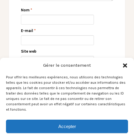
Nom
*
E-mail
*
Site web
Gérer le consentement
Pour offrir les meilleures expériences, nous utilisons des technologies
telles que les cookies pour stocker et/ou accéder aux informations des
appareils. Le fait de consentir à ces technologies nous permettra de
traiter des données telles que le comportement de navigation ou les ID
uniques sur ce site. Le fait de ne pas consentir ou de retirer son
consentement peut avoir un effet négatif sur certaines caractéristiques
et fonctions.
← Eagles Of Death
The SuperSoul
Metal – Krakatoa –
Brothers sur Noa Pop
Mérignac – 25/04/22
Showtime →
Accepter