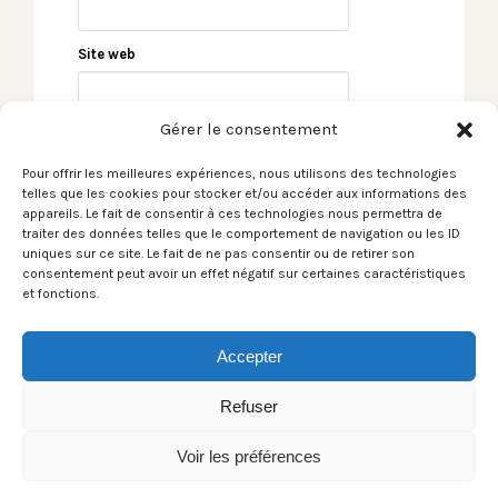
Site web
Gérer le consentement
Pour offrir les meilleures expériences, nous utilisons des technologies
telles que les cookies pour stocker et/ou accéder aux informations des
appareils. Le fait de consentir à ces technologies nous permettra de
traiter des données telles que le comportement de navigation ou les ID
uniques sur ce site. Le fait de ne pas consentir ou de retirer son
consentement peut avoir un effet négatif sur certaines caractéristiques
← Le Son du moment –
Le Son du moment –
et fonctions.
Monsieur Dako / Fake
Wooden Cabin / Piece
Of You (feat. Fabian
Huss) →
Accepter
Refuser
Voir les préférences