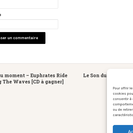
b
du moment – Euphrates Ride
Le Son du moment – 
g The Waves [CD à gagner]
Pour offrir 
cookies pour
consentir à 
comportement
ou de retire
caractéristi
Ac