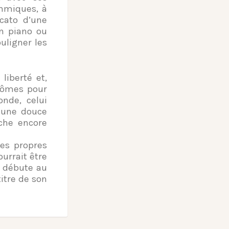
thmiques, à
cato d’une
un piano ou
uligner les
liberté et,
tômes pour
nde, celui
c une douce
ache encore
ses propres
ourrait être
, débute au
titre de son