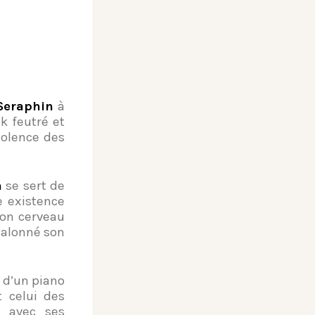
Seraphin
à
ck feutré et
iolence des
n
se sert de
e existence
son cerveau
jalonné son
e d’un piano
t celui des
, avec ses