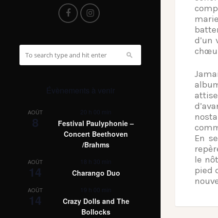
compl
marie
batte
d’un 
chœur
Jamai
album
Évènements à venir
attis
d’ava
20 h 00 min
AOÛT
nosta
8
Festival Paulyphonie –
comm
Concert Beethoven
En se
/Brahms
repèr
le nô
18 h 30 min
AOÛT
14
pied 
Charango Duo
nouve
19 h 00 min
AOÛT
14
Crazy Dolls and The
Bollocks