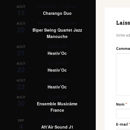
11 h 00 min
-
17 h 00 min
AOÛT
15
Charango Duo
Lais
16 h 00 min
-
17 h 00 min
AOÛT
20
Biper Swing Quartet Jazz
Votre ad
Manouche
19 h 30 min
AOÛT
Comme
21
Hestiv’Oc
17 h 30 min
AOÛT
22
Hestiv’Oc
16 h 30 min
AOÛT
23
Hestiv’Oc
20 h 00 min
AOÛT
30
Ensemble Musicâme
Nom
*
France
18 h 00 min
SEP
4
E-mail
Aft’Air Sound J1