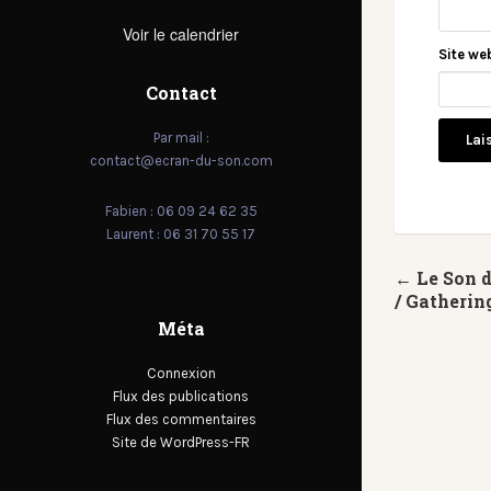
Voir le calendrier
Site we
Contact
Par mail :
contact@ecran-du-son.com
Fabien : 06 09 24 62 35
Laurent : 06 31 70 55 17
← Le Son 
/ Gatherin
Méta
Connexion
Flux des publications
Flux des commentaires
Site de WordPress-FR