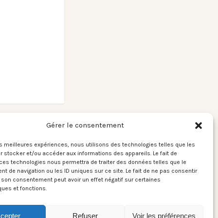
De Staat / What
Gérer le consentement
Goes, Let Go →
les meilleures expériences, nous utilisons des technologies telles que les
 stocker et/ou accéder aux informations des appareils. Le fait de
ces technologies nous permettra de traiter des données telles que le
 de navigation ou les ID uniques sur ce site. Le fait de ne pas consentir
r son consentement peut avoir un effet négatif sur certaines
ques et fonctions.
cepter
Refuser
Voir les préférences