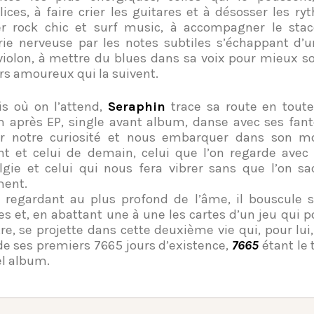
ices, à faire crier les guitares et à désosser les ry
r rock chic et surf music, à accompagner le stac
rie nerveuse par les notes subtiles s’échappant d’
violon, à mettre du blues dans sa voix pour mieux so
s amoureux qui la suivent.
s où on l’attend,
Seraphin
trace sa route en toute 
 après EP, single avant album, danse avec ses fan
er notre curiosité et nous embarquer dans son mo
nt et celui de demain, celui que l’on regarde ave
lgie et celui qui nous fera vibrer sans que l’on s
ent.
 regardant au plus profond de l’âme, il bouscule 
es et, en abattant une à une les cartes d’un jeu qui p
tre, se projette dans cette deuxième vie qui, pour lui
de ses premiers 7665 jours d’existence,
7665
étant le 
l album.