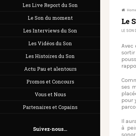
Les Live Report du Son
Hom
Le Son du moment
Le 
Les Interviews du Son
LE SON
Les Vidéos du Son
Avec 
sorti
Les Histoires du Son
pouss
rappo
Actu Pau et alentours
Comme
Promos et Concours
ses m
placé
Vous et Nous
pour 
parco
Partenaires et Copains
Il aur
à pei
Suivez-nous…
sonor