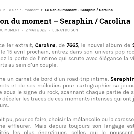
e
Le Son du moment
Le Son du moment – Seraphin / Carolina
Son du moment – Seraphin / Carolina
 DU MOMENT
2 MAR 2022
ECRAN DU SON
ce 1er extrait,
Carolina
, de
7665
, le nouvel album de
r le 15 avril prochain, entrez dans son univers pop ro
ez la porte de l’intime qui scrute avec élégance la v
rts au sein d’un couple.
 un carnet de bord d’un road-trip intime,
Seraphi
ots et de ses mélodies pour cartographier sa jeun
e sous le signe du rock, scannant chaque partie de 
y déceler les traces de ces moments intenses qui ont 
urs.
ait pu, pour ce faire, choisir la mélancolie ou la caress
ne effleurer. Mais depuis toujours son langage es
ités les plus énergiques, celles qui le poussent