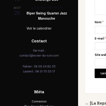
16 h 00 min
-
17 h 00 min
AOÛT
20
Biper Swing Quartet Jazz
Manouche
Nom
*
Voir le calendrier
E-mail
Contact
Par mail :
Site we
contact@ecran-du-son.com
Fabien : 06 09 24 62 35
Laurent : 06 31 70 55 17
Méta
Connexion
← [La Repr