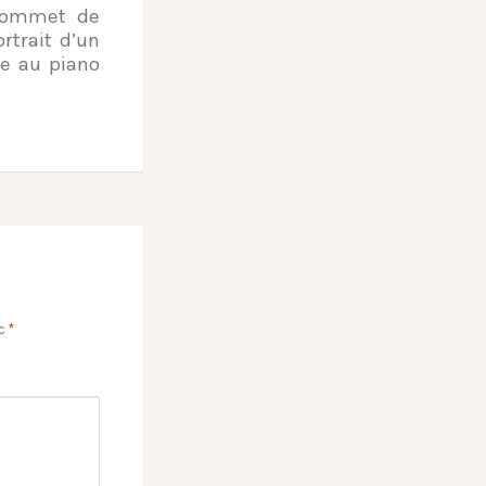
 sommet de
rtrait d’un
e au piano
ec
*