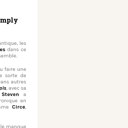
omply
antique, les
es
dans ce
nsemble.
ou faire une
e sorte de
dans autres
ols
, avec sa
.
Steven
a
ronique en
comme
Circe
,
r le manque