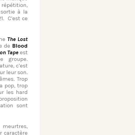
répétition,
sortie à la
1. C’est ce
mme
The Lost
de de
Blood
on Tape
est
e groupe.
ture, c’est
r leur son.
mêmes. Trop
a pop, trop
r les hard
roposition
ation sont
 meurtres,
r caractère