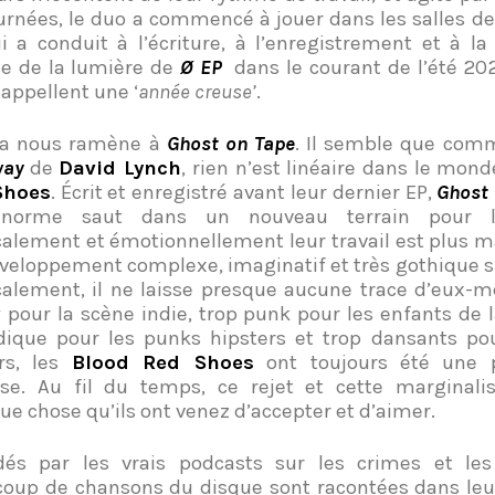
urnées, le duo a commencé à jouer dans les salles de 
ui
a conduit à l’écriture, à l’enregistrement et à la 
se de la lumière de
Ø EP
dans le courant de l’été 202
 appellent une ‘
année creuse’
.
la nous ramène à
Ghost on Tape
. Il semble que co
way
de
David Lynch
, rien n’est linéaire dans le mon
Shoes
. Écrit et enregistré avant leur dernier EP,
Ghost 
norme saut dans un nouveau terrain pour l
calement
et émotionnellement leur travail est plus ma
veloppement complexe, imaginatif et très gothique su
alement, il ne laisse presque aucune trace d’eux-
 pour la scène indie, trop punk pour les enfants de l
ique pour les punks hipsters et trop dansants pou
rs, les
Blood Red Shoes
ont toujours été une p
se. Au fil du temps, ce rejet et cette marginalis
ue chose qu’ils ont venez d’accepter et d’aimer.
és par les vrais podcasts sur les crimes et les
oup de chansons du disque sont racontées dans leu