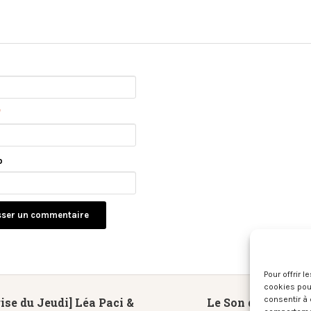
*
b
Pour offrir 
cookies pour
consentir à 
ise du Jeudi] Léa Paci &
Le Son du moment 