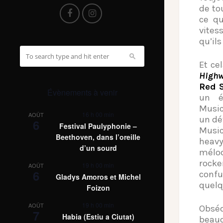
de to
ce q
vites
qu’ils
Et ce
High
Red 
Évènements à venir
un é
Musi
16 h 00 min
AOÛT
un dé
6
Festival Paulyphonie –
Music
Beethoven, dans l’oreille
heavy
d’un sourd
mélod
rocke
19 h 00 min
AOÛT
6
confu
Gladys Amoros et Michel
quelq
Foizon
19 h 00 min
AOÛT
Obséd
7
Habia (Estiu a Ciutat)
beauc