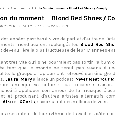
e
Le Son du moment
Le Son du moment – Blood Red Shoes / Comply
Son du moment – Blood Red Shoes / C
 DU MOMENT
23 FÉV 2022
ECRAN DU SON
 des années passées à vivre de part et d’autre de l’Atl
ements mondiaux ont replongés les
Blood Red Sho
st devenu l’ère la plus fructueuse de leur 17 années e
sant très vite qu’ils ne pourraient pas sortir l’album 
née tant que le monde ne serait pas revenu à un
lité, le groupe a rapidement retrouvé son énergie 
ts.
Laura-Mary
a lancé un podcast,
Never Meet Your Id
leure amiequi va entamer sa troisième saison
encé à appliquer son amour de la musique élect
ant et produisant d’autres artistes alternatifs 
X
,
Aiko
et
XCerts
, accumulant des millions de vues.
urs mécontent de leur rythme de travail, et agité pa