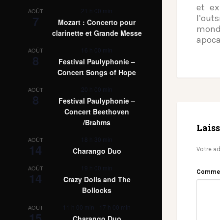
et e
21 h 00 min
AOÛT
l’out
7
Mozart : Concerto pour
monde
clarinette et Grande Messe
apoca
16 h 00 min
AOÛT
8
Festival Paulyphonie –
Concert Songs of Hope
20 h 00 min
AOÛT
8
Festival Paulyphonie –
Concert Beethoven
/Brahms
Lais
18 h 30 min
AOÛT
14
Votre ad
Charango Duo
19 h 00 min
AOÛT
Comme
14
Crazy Dolls and The
Bollocks
11 h 00 min
-
17 h 00 min
AOÛT
15
Charango Duo