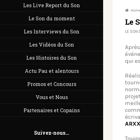
Les Live Report du Son
Hom
Le Son du moment
Le 
Les Interviews du Son
LE SON
Les Vidéos du Son
Après
évén
Les Histoires du Son
qui e
Actu Pau et alentours
Réali
tour
Promos et Concours
norma
proje
Vous et Nous
meil
comm
Partenaires et Copains
écriv
ARX
Suivez-nous…
Toujo