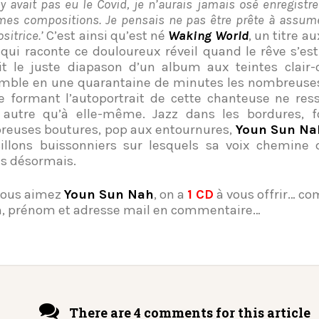
n’y avait pas eu le Covid, je n’aurais jamais osé enregistr
es compositions. Je pensais ne pas être prête à assumer
itrice.’
C’est ainsi qu’est né
Waking World
, un titre a
 qui raconte ce douloureux réveil quand le rêve s’est 
it le juste diapason d’un album aux teintes clair-
mble en une quarantaine de minutes les nombreuses
e formant l’autoportrait de cette chanteuse ne res
 autre qu’à elle-même. Jazz dans les bordures, 
euses boutures, pop aux entournures,
Youn Sun Na
illons buissonniers sur lesquels sa voix chemine 
es désormais.
 vous aimez
Youn Sun Nah
, on a
1 CD
à vous offrir… c
, prénom et adresse mail en commentaire…
There are 4 comments for this article