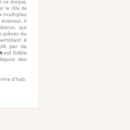
er ce disque,
 le rôle de
ux multiples
évanoui. Il
obscur, qui
 pièces du
semblant à
folk par de
h
est fidèle
depuis des
omme d’hab