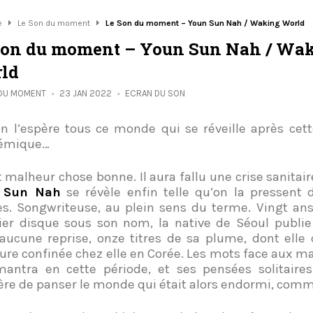
e
Le Son du moment
Le Son du moment – Youn Sun Nah / Waking World
Son du moment – Youn Sun Nah / Wa
ld
 DU MOMENT
23 JAN 2022
ECRAN DU SON
on l’espère tous ce monde qui se réveille après cett
émique…
t malheur chose bonne. Il aura fallu une crise sanitai
 Sun Nah
se révèle enfin telle qu’on la pressent
es. Songwriteuse, au plein sens du terme. Vingt ans
er disque sous son nom, la native de Séoul publie
aucune reprise, onze titres de sa plume, dont ell
iture confinée chez elle en Corée. Les mots face aux m
antra en cette période, et ses pensées solitaire
̀re de panser le monde qui était alors endormi, comm