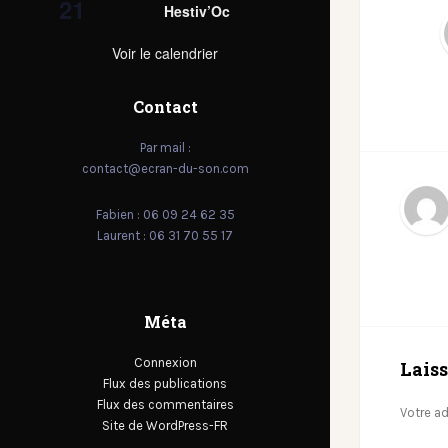
21
Hestiv’Oc
Voir le calendrier
Contact
Par mail :
contact@ecran-du-son.com
Fabien : 06 09 24 62 35
Laurent : 06 31 70 55 17
Méta
Connexion
Lais
Flux des publications
Flux des commentaires
Votre ad
Site de WordPress-FR