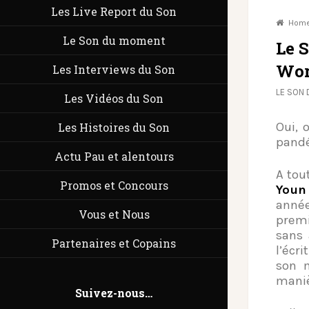
Les Live Report du Son
Hom
Le Son du moment
Le 
Wor
Les Interviews du Son
LE SON
Les Vidéos du Son
Oui, 
Les Histoires du Son
pand
Actu Pau et alentours
A tou
Promos et Concours
Youn
anné
Vous et Nous
premi
sans 
Partenaires et Copains
l’écr
son m
manie
Suivez-nous…