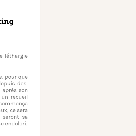
king
e léthargie
re, pour que
 depuis des
 après son
 un recueil
e commença
aux, ce sera
s seront sa
e endolori.