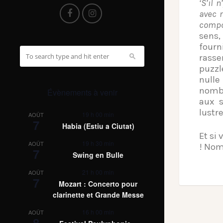
‘S’il 
avec m
compos
sens,
fourn
rasse
puzzl
nulle
nombr
Évènements à venir
aux s
lustr
19 h 00 min
AOÛT
7
Habia (Estiu a Ciutat)
Et si
19 h 30 min
AOÛT
! Nom
7
Swing en Bulle
21 h 00 min
AOÛT
7
Mozart : Concerto pour
clarinette et Grande Messe
16 h 00 min
AOÛT
8