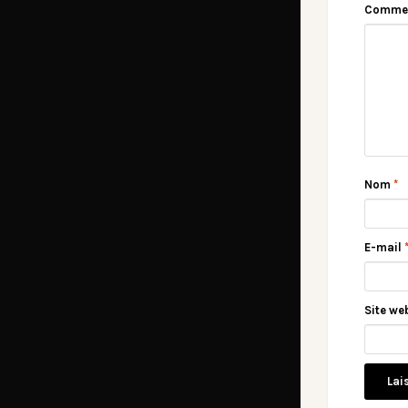
Comme
Nom
*
E-mail
Site we