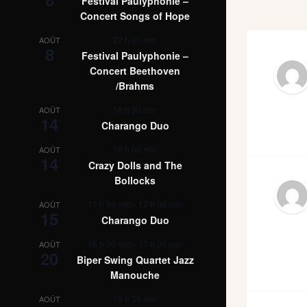
Festival Paulyphonie –
Concert Songs of Hope
20 h 00 min
AOÛT
8
Festival Paulyphonie –
Concert Beethoven
/Brahms
18 h 30 min
AOÛT
14
Charango Duo
19 h 00 min
AOÛT
14
Crazy Dolls and The
Bollocks
11 h 00 min
-
17 h 00 min
AOÛT
15
Charango Duo
16 h 00 min
-
17 h 00 min
AOÛT
20
Biper Swing Quartet Jazz
Manouche
19 h 30 min
AOÛT