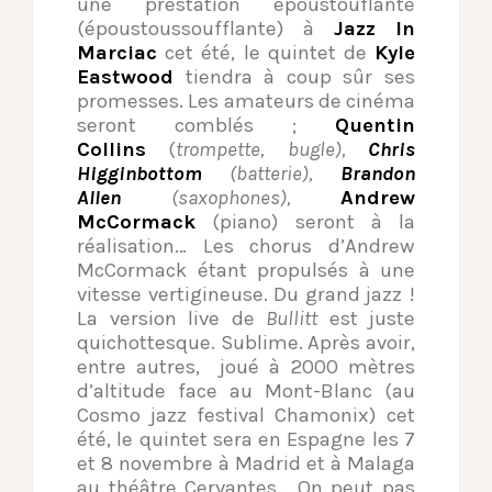
une prestation époustouflante
(époustoussoufflante) à
Jazz In
Marciac
cet été, le quintet de
Kyle
Eastwood
tiendra à coup sûr ses
promesses. Les amateurs de cinéma
seront comblés ;
Quentin
Collins
(
trompette, bugle),
Chris
Higginbottom
(batterie),
Brandon
Allen
(saxophones),
Andrew
McCormack
(
piano)
seront à la
réalisation
…
Les chorus d’Andrew
McCormack étant propulsés à une
vitesse vertigineuse. Du grand jazz !
La version live de
Bullitt
est juste
quichottesque. Sublime. Après avoir,
entre autres, joué à 2000 mètres
d’altitude face au Mont-Blanc (au
Cosmo jazz festival Chamonix) cet
été, le quintet sera en Espagne les 7
et 8 novembre à Madrid et à Malaga
au théâtre Cervantes… On peut pas