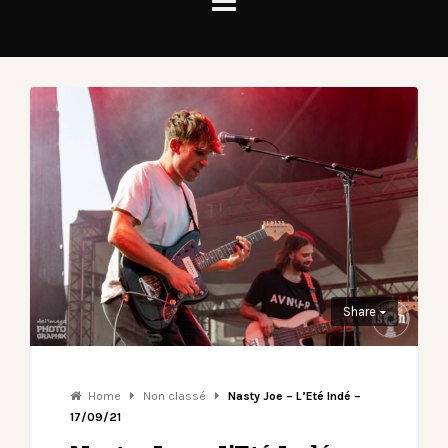
Share
Home
Non classé
Nasty Joe – L’Eté Indé –
17/09/21