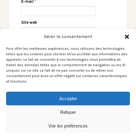
E-mail
*
Site web
Gérer le consentement
Pour offrir les meilleures expériences, nous utilisons des technologies
telles que les cookies pour stocker et/ou accéder aux informations des
appareils. Le fait de consentir à ces technologies nous permettra de
traiter des données telles que le comportement de navigation ou les ID
uniques sur ce site. Le fait de ne pas consentir ou de retirer son
consentement peut avoir un effet négatif sur certaines caractéristiques
et fonctions.
← Le Son du moment –
Le Son du moment –
Ghostly Kisses /
Gaëtan Henrion /
Heaven, Wait
Cérémonie Inutile →
Accepter
Refuser
Voir les préférences