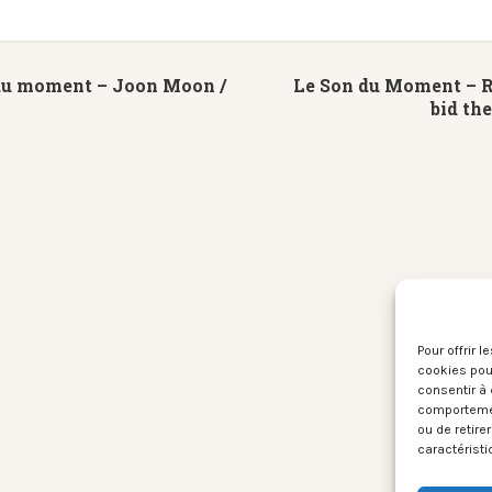
du moment – Joon Moon /
Le Son du Moment – R
bid th
Pour offrir 
cookies pour
consentir à 
comportement
ou de retire
caractéristi