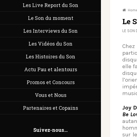
Les Live Report du Son
Hom
Le Son du moment
Le 
Les Interviews du Son
LE SON
Les Vidéos du Son
Chez
part
Les Histoires du Son
disqu
elle f
Actu Pau et alentours
disqu
l’ori
Promos et Concours
impé
music
Vous et Nous
Joy 
Partenaires et Copains
Be Lo
autan
homma
Suivez-nous…
sur l