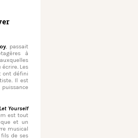
ver
oy
, passait
tagères à
 auxquelles
écrire. Les
 ont défini
iste. Il est
 puissance
Let Yourself
um est tout
gique et un
re musical
fils de ses