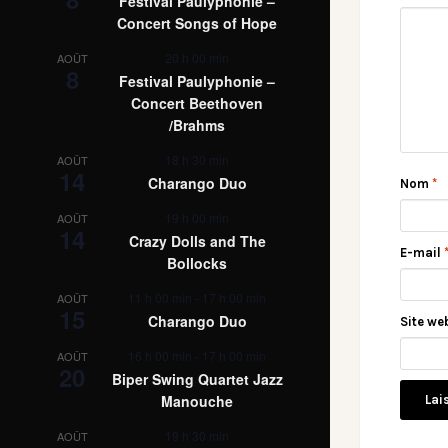
Festival Paulyphonie –
Concert Songs of Hope
20 h 00 min
AOÛT
8
Festival Paulyphonie –
Concert Beethoven
/Brahms
18 h 30 min
AOÛT
14
Charango Duo
Nom
*
19 h 00 min
AOÛT
14
Crazy Dolls and The
E-mail
Bollocks
11 h 00 min
-
17 h 00 min
AOÛT
15
Charango Duo
Site we
16 h 00 min
-
17 h 00 min
AOÛT
20
Biper Swing Quartet Jazz
Manouche
19 h 30 min
AOÛT