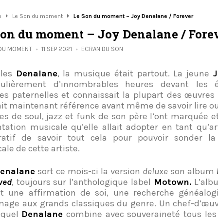
e
Le Son du moment
Le Son du moment – Joy Denalane / Forever
Son du moment – Joy Denalane / Fore
 DU MOMENT
11 SEP 2021
ECRAN DU SON
 les
Denalane
, la musique était partout. La jeune
J
iculièrement d’innombrables heures devant les é
es paternelles et connaissait la plupart des œuvres
ait maintenant référence avant même de savoir lire ou 
es de soul, jazz et funk de son père l’ont marquée et
entation musicale qu’elle allait adopter en tant qu’art
ratif de savoir tout cela pour pouvoir sonder la
ale de cette artiste.
Denalane
sort ce mois-ci la version
deluxe
son album
ved
, toujours sur l’anthologique label
Motown.
L’alb
t une affirmation de soi, une recherche généalo
ge aux grands classiques du genre. Un chef-d’œuv
equel
Denalane
combine avec souveraineté tous les 