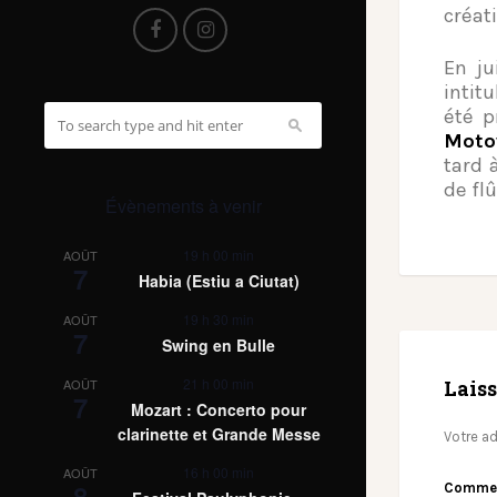
créat
En ju
intit
été p
Moto
tard 
de flû
Évènements à venir
19 h 00 min
AOÛT
7
Habia (Estiu a Ciutat)
19 h 30 min
AOÛT
7
Swing en Bulle
21 h 00 min
Lais
AOÛT
7
Mozart : Concerto pour
clarinette et Grande Messe
Votre ad
16 h 00 min
AOÛT
8
Comme