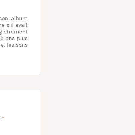
e son album
 s’il avait
egistrement
te ans plus
e, les sons
ec
*