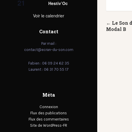
21
Hestiv’Oc
Voir le calendrier
← Le Son 
Modal B
Contact
Par mail :
contact@ecran-du-son.com
Fabien : 06 09 24 62 35
Laurent : 06 31 70 55 17
Méta
Connexion
Flux des publications
Flux des commentaires
Site de WordPress-FR