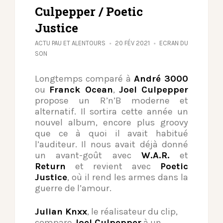
Culpepper / Poetic
Justice
ACTU PAU ET ALENTOURS
20 FÉV 2021
ECRAN DU
SON
Longtemps comparé à
André 3000
ou
Franck Ocean
,
Joel Culpepper
propose un R’n’B moderne et
alternatif. Il sortira cette année un
nouvel album, encore plus groovy
que ce à quoi il avait habitué
l’auditeur. Il nous avait déjà donné
un avant-goût avec
W.A.R.
et
Return
et revient avec
Poetic
Justice
, où il rend les armes dans la
guerre de l’amour.
Julian Knxx
, le réalisateur du clip,
compare
Joel Culpepper
à un