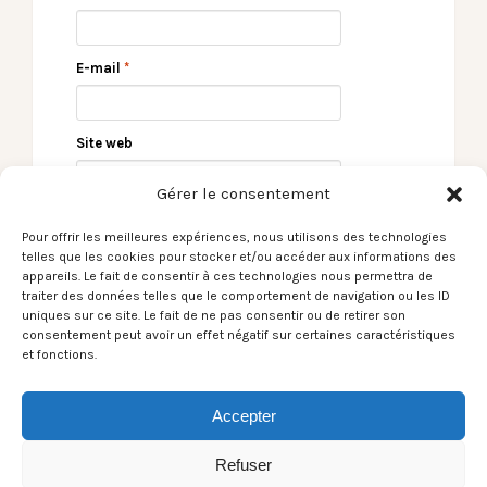
E-mail
*
Site web
Gérer le consentement
Pour offrir les meilleures expériences, nous utilisons des technologies
telles que les cookies pour stocker et/ou accéder aux informations des
appareils. Le fait de consentir à ces technologies nous permettra de
traiter des données telles que le comportement de navigation ou les ID
uniques sur ce site. Le fait de ne pas consentir ou de retirer son
consentement peut avoir un effet négatif sur certaines caractéristiques
et fonctions.
← The SuperSoul
Le Son du moment –
Brothers Band en live !
Don Troop and Naked
Spurs / Hard Life →
Accepter
Refuser