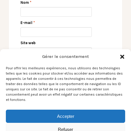
Nom
*
E-mail
*
Site web
Gérer le consentement
Pour offrir les meilleures expériences, nous utilisons des technologies
telles que les cookies pour stocker et/ou accéder aux informations des
appareils. Le fait de consentir à ces technologies nous permettra de
traiter des données telles que le comportement de navigation ou les ID
uniques sur ce site. Le fait de ne pas consentir ou de retirer son
consentement peut avoir un effet négatif sur certaines caractéristiques
et fonctions.
← Le Son du moment –
Le Son du moment –
La Fille de la Côte /
Passenger / Remember
Louise de Bahia
To Forget →
Accepter
Refuser