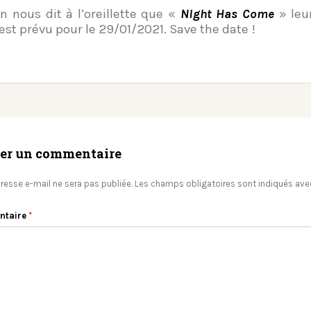
on nous dit à l’oreillette que «
Night Has Come
» leu
est prévu pour le 29/01/2021. Save the date !
ser un commentaire
resse e-mail ne sera pas publiée.
Les champs obligatoires sont indiqués av
ntaire
*