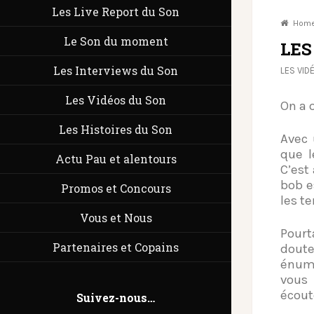
Les Live Report du Son
Hom
Le Son du moment
LES
Les Interviews du Son
LES VID
Les Vidéos du Son
On a 
Les Histoires du Son
Avec 
que 
Actu Pau et alentours
C’est
bob e
Promos et Concours
les t
Vous et Nous
Pourt
Partenaires et Copains
doute
énumé
vous 
écout
Suivez-nous…