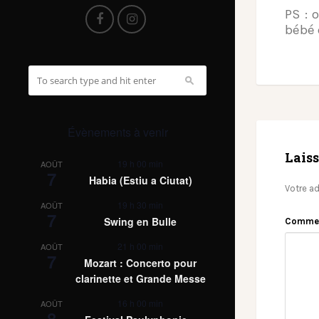
PS : 
bébé 
Évènements à venir
Lais
19 h 00 min
AOÛT
7
Habia (Estiu a Ciutat)
Votre ad
19 h 30 min
AOÛT
7
Swing en Bulle
Comme
21 h 00 min
AOÛT
7
Mozart : Concerto pour
clarinette et Grande Messe
16 h 00 min
AOÛT
8