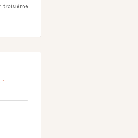
r troisième
ec
*