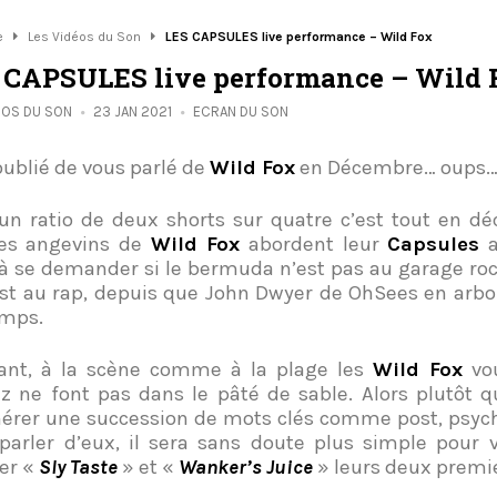
e
Les Vidéos du Son
LES CAPSULES live performance – Wild Fox
 CAPSULES live performance – Wild 
ÉOS DU SON
23 JAN 2021
ECRAN DU SON
oublié de vous parlé de
Wild Fox
en Décembre… oups… 
un ratio de deux shorts sur quatre c’est tout en dé
les angevins de
Wild Fox
abordent leur
Capsules
a
 à se demander si le bermuda n’est pas au garage roc
st au rap, depuis que John Dwyer de OhSees en arbo
emps.
ant, à la scène comme à la plage les
Wild Fox
vou
z ne font pas dans le pâté de sable. Alors plutôt 
rer une succession de mots clés comme post, psych
parler d’eux, il sera sans doute plus simple pour v
er «
Sly Taste
» et «
Wanker’s Juice
» leurs deux premie