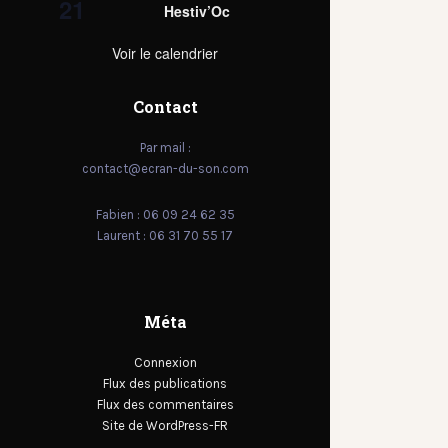
21
Hestiv’Oc
Voir le calendrier
Contact
Par mail :
contact@ecran-du-son.com
Fabien : 06 09 24 62 35
Laurent : 06 31 70 55 17
Méta
Connexion
Flux des publications
Flux des commentaires
Site de WordPress-FR