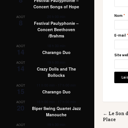
Festival Paulyphonie –
Concert Songs of Hope
Nom
*
20 h 00 min
AOÛT
8
Festival Paulyphonie –
Concert Beethoven
/Brahms
E-mail
18 h 30 min
AOÛT
14
Charango Duo
Site we
19 h 00 min
AOÛT
14
Crazy Dolls and The
Bollocks
11 h 00 min
-
17 h 00 min
AOÛT
15
Charango Duo
16 h 00 min
-
17 h 00 min
AOÛT
20
Biper Swing Quartet Jazz
← Le Son d
Manouche
Place
19 h 30 min
AOÛT