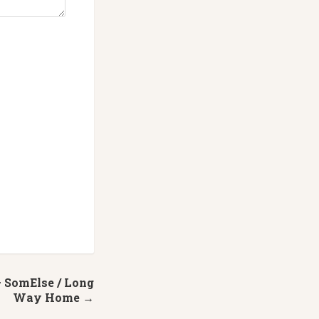
 SomElse / Long
Way Home →