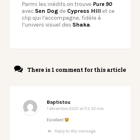
Parmi les inédits on trouve
Pure 90
avec
Sen Dog
de
Cypress Hill
et ce
clip qui l’accompagne, fidèle à
l’univers visuel des
Shaka
.
There is 1 comment for this article
Baptistou
1 décembre 2020
at 11 h 32 min
Excellent
Reply to this message