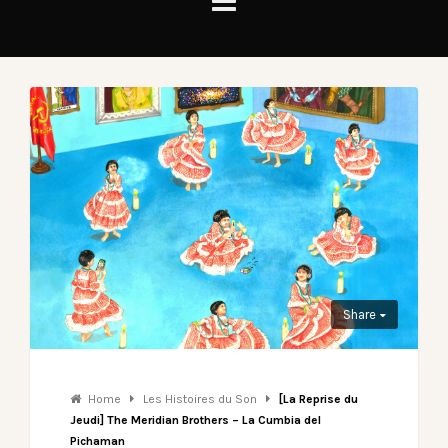
Share
Home
Les Histoires du Son
[La Reprise du
Jeudi] The Meridian Brothers – La Cumbia del
Pichaman