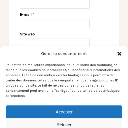
E-mail
*
Site web
Gérer le consentement
Pour offrir les meilleures expériences, nous utilisons des technologies
telles que les cookies pour stocker et/ou accéder aux informations des
appareils. Le fait de consentir à ces technologies nous permettra de
traiter des données telles que le comportement de navigation ou les ID
uniques sur ce site. Le fait de ne pas consentir ou de retirer son
consentement peut avoir un effet négatif sur certaines caractéristiques
← Le Son du Moment
Le Son du Moment –
et fonctions.
– Working Men’s Club
Mickaël Mottet /
/ Valleys
Composing your own
Forlanas →
Accepter
Refuser