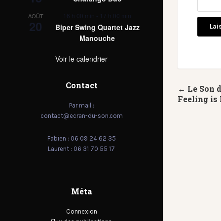
16 h 00 min
-
17 h 00 min
AOÛT
20
Biper Swing Quartet Jazz
Manouche
Voir le calendrier
Contact
← Le Son 
Feeling is
Par mail :
contact@ecran-du-son.com
Fabien : 06 09 24 62 35
Laurent : 06 31 70 55 17
Méta
Connexion