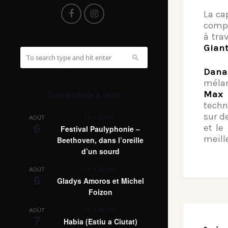
La ca
compo
à tra
Gian
Dana
mélan
Max 
Évènements à venir
techn
sur d
16 h 00 min
AOÛT
6
et le
Festival Paulyphonie –
meill
Beethoven, dans l’oreille
d’un sourd
19 h 00 min
AOÛT
6
Gladys Amoros et Michel
Foizon
19 h 00 min
AOÛT
7
Habia (Estiu a Ciutat)