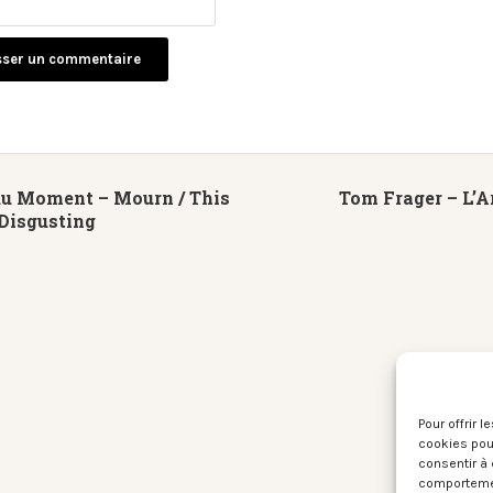
du Moment – Mourn / This
Tom Frager – L’Ar
 Disgusting
Pour offrir 
cookies pour
consentir à 
comportement