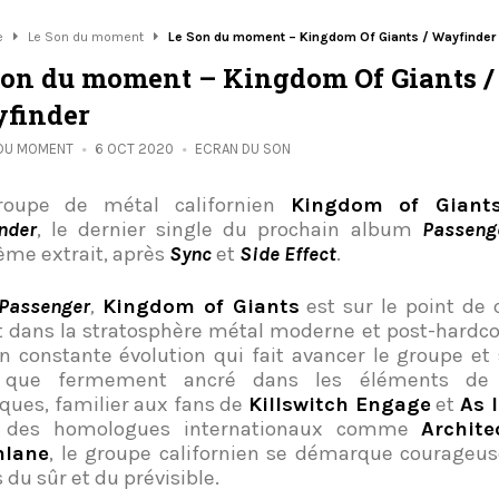
e
Le Son du moment
Le Son du moment – Kingdom Of Giants / Wayfinder
Son du moment – Kingdom Of Giants /
finder
 DU MOMENT
6 OCT 2020
ECRAN DU SON
roupe de métal californien
Kingdom of Giant
nder
, le dernier single du prochain album
Passeng
ième extrait, après
Sync
et
Side Effect
.
Passenger
,
Kingdom of Giants
est sur le point de
t dans la stratosphère métal moderne et post-hardco
n constante évolution qui fait avancer le groupe et 
 que fermement ancré dans les éléments de 
iques, familier aux fans de
Killswitch Engage
et
As 
 des homologues internationaux comme
Archit
hlane
, le groupe californien se démarque courageu
 du sûr et du prévisible.