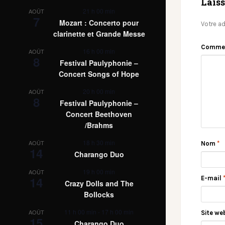
Lais
21 h 00 min
AOÛT
7
Mozart : Concerto pour
Votre ad
clarinette et Grande Messe
Comme
16 h 00 min
AOÛT
8
Festival Paulyphonie –
Concert Songs of Hope
20 h 00 min
AOÛT
8
Festival Paulyphonie –
Concert Beethoven
/Brahms
18 h 30 min
AOÛT
Nom
*
14
Charango Duo
19 h 00 min
AOÛT
14
E-mail
Crazy Dolls and The
Bollocks
11 h 00 min
-
17 h 00 min
AOÛT
Site we
15
Charango Duo