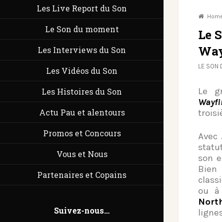
Les Live Report du Son
Hom
Le Son du moment
Le 
Way
Les Interviews du Son
LE SON
Les Vidéos du Son
Le g
Les Histoires du Son
Wayfi
Actu Pau et alentours
trois
Promos et Concours
Avec
statu
Vous et Nous
son e
Bien
Partenaires et Copains
class
ou à
Nort
Suivez-nous…
lignes