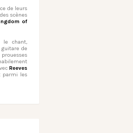
ce de leurs
 des scènes
ingdom of
 le chant,
 guitare de
 prouesses
 habilement
avec
Reeves
t parmi les