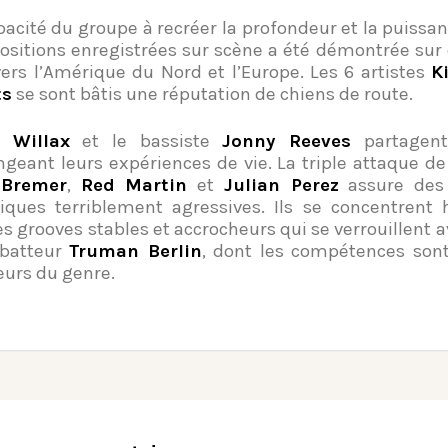
pacité du groupe à recréer la profondeur et la puissan
sitions enregistrées sur scène a été démontrée sur
vers l’Amérique du Nord et l’Europe. Les 6 artistes
K
ts
se sont bâtis une réputation de chiens de route.
 Willax
et le bassiste
Jonny Reeves
partagent
geant leurs expériences de vie. La triple attaque de
Bremer
,
Red Martin
et
Julian Perez
assure des
iques terriblement agressives. Ils se concentrent
es grooves stables et accrocheurs qui se verrouillent 
 batteur
Truman Berlin
, dont les compétences son
eurs du genre.