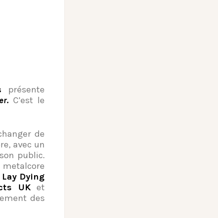
s
présente
er.
C’est le
 changer de
re, avec un
son public.
metalcore
I Lay Dying
ects UK
et
sement des