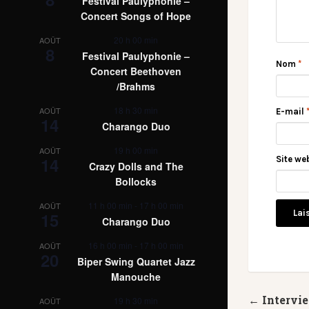
Festival Paulyphonie –
Concert Songs of Hope
20 h 00 min
AOÛT
8
Festival Paulyphonie –
Nom
*
Concert Beethoven
/Brahms
18 h 30 min
AOÛT
E-mail
14
Charango Duo
19 h 00 min
AOÛT
14
Site we
Crazy Dolls and The
Bollocks
11 h 00 min
-
17 h 00 min
AOÛT
15
Charango Duo
16 h 00 min
-
17 h 00 min
AOÛT
20
Biper Swing Quartet Jazz
Manouche
← Intervi
19 h 30 min
AOÛT