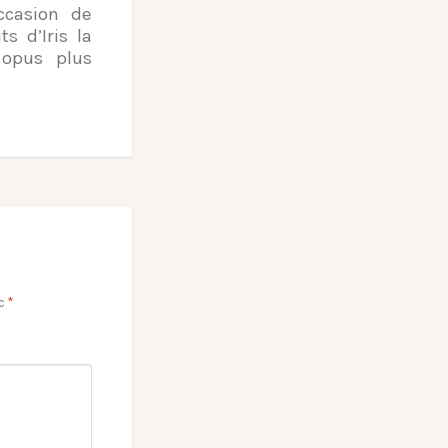
occasion de
s d’Iris la
 opus plus
ec
*