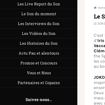
Les Live Report du Son
Hom
Le Son du moment
Le 
Les Interviews du Son
LE SON
Les Vidéos du Son
C’est
d’
Iris
Les Histoires du Son
Vacc
Clém
Actu Pau et alentours
the S
les c
Promos et Concours
au bo
Vous et Nous
JOKO
insp
Partenaires et Copains
ensor
Deux
mais 
Suivez-nous…
avec 