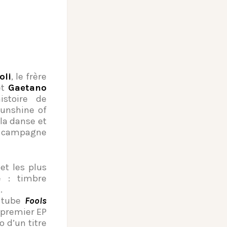
oli
, le frère
 et
Gaetano
istoire de
Sunshine of
la danse et
la campagne
et les plus
e : timbre
.
e tube
Fools
e premier EP
 d’un titre