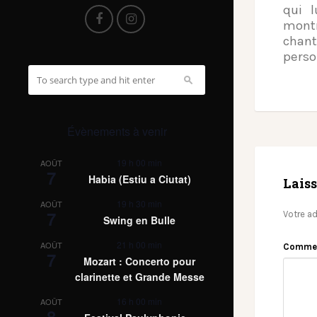
qui l
montr
chan
perso
Évènements à venir
19 h 00 min
AOÛT
7
Habia (Estiu a Ciutat)
Lais
19 h 30 min
AOÛT
7
Votre ad
Swing en Bulle
21 h 00 min
AOÛT
Comme
7
Mozart : Concerto pour
clarinette et Grande Messe
16 h 00 min
AOÛT
8