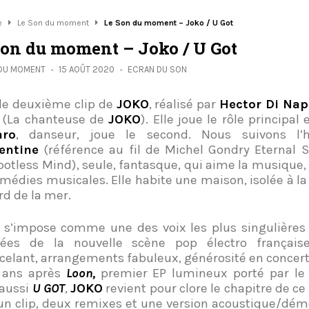
e
Le Son du moment
Le Son du moment – Joko / U Got
Son du moment – Joko / U Got
 DU MOMENT
15 AOÛT 2020
ECRAN DU SON
 le deuxième clip de
JOKO
, réalisé par
Hector Di Nap
(La chanteuse de
JOKO
). Elle joue le rôle principal
aro
, danseur, joue le second. Nous suivons l’h
entine
(référence au fil de Michel Gondry Eternal 
potless Mind), seule, fantasque, qui aime la musique, 
omédies musicales. Elle habite une maison, isolée à 
rd de la mer.
s’impose comme une des voix les plus singulières 
irées de la nouvelle scène pop électro français
celant, arrangements fabuleux, générosité en concert
 ans après
Loon,
premier EP lumineux porté par l
aussi
U GOT
,
JOKO
revient pour clore le chapitre de c
un clip, deux remixes et une version acoustique/démo