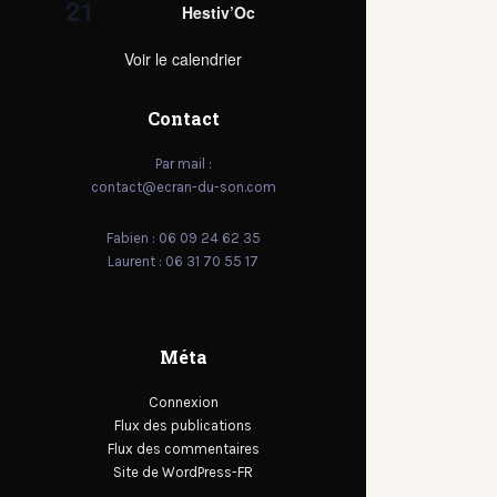
21
Hestiv’Oc
Voir le calendrier
Contact
Par mail :
contact@ecran-du-son.com
Fabien : 06 09 24 62 35
Laurent : 06 31 70 55 17
Méta
Connexion
Flux des publications
Flux des commentaires
Site de WordPress-FR