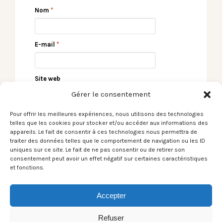
Nom
*
E-mail
*
Site web
Gérer le consentement
Pour offrir les meilleures expériences, nous utilisons des technologies
telles que les cookies pour stocker et/ou accéder aux informations des
appareils. Le fait de consentir à ces technologies nous permettra de
traiter des données telles que le comportement de navigation ou les ID
uniques sur ce site. Le fait de ne pas consentir ou de retirer son
consentement peut avoir un effet négatif sur certaines caractéristiques
et fonctions.
← Ayo -Théâtre de
Interview des Meuf’In
Verdure (Pau) –
– Pau – 01/08/2020 →
Accepter
05/08/2020
Refuser