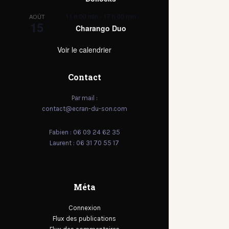
11 h 00 min
-
17 h 00 min
AOÛT
15
Charango Duo
Voir le calendrier
Contact
Par mail :
contact@ecran-du-son.com
Fabien : 06 09 24 62 35
Laurent : 06 31 70 55 17
Méta
Connexion
Flux des publications