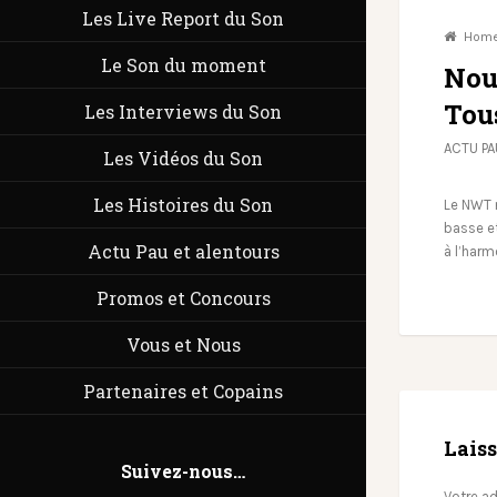
Les Live Report du Son
Hom
Le Son du moment
Nou
Tou
Les Interviews du Son
ACTU PA
Les Vidéos du Son
Les Histoires du Son
Le NWT 
basse et
Actu Pau et alentours
à l’har
Promos et Concours
Vous et Nous
Partenaires et Copains
Lais
Suivez-nous…
Votre ad