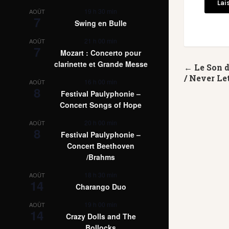
19 h 30 min
AOÛT
7
Swing en Bulle
21 h 00 min
AOÛT
7
Mozart : Concerto pour
clarinette et Grande Messe
← Le Son 
/ Never Le
16 h 00 min
AOÛT
8
Festival Paulyphonie –
Concert Songs of Hope
20 h 00 min
AOÛT
8
Festival Paulyphonie –
Concert Beethoven
/Brahms
18 h 30 min
AOÛT
14
Charango Duo
19 h 00 min
AOÛT
14
Crazy Dolls and The
Bollocks