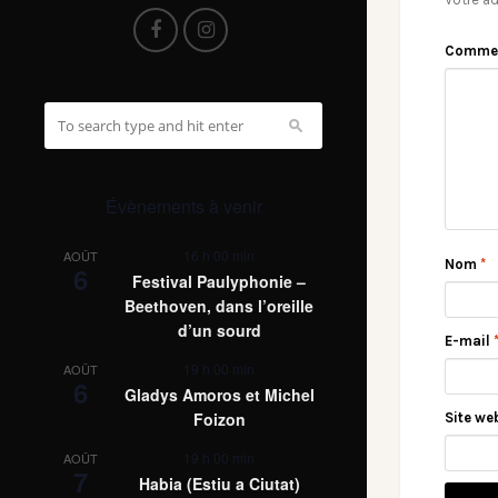
Comme
Évènements à venir
16 h 00 min
AOÛT
Nom
*
6
Festival Paulyphonie –
Beethoven, dans l’oreille
d’un sourd
E-mail
19 h 00 min
AOÛT
6
Gladys Amoros et Michel
Foizon
Site we
19 h 00 min
AOÛT
7
Habia (Estiu a Ciutat)