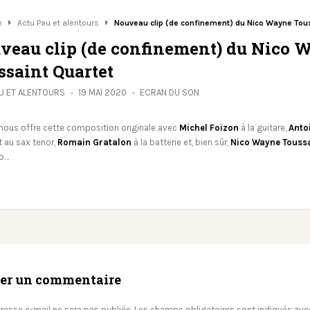
e
Actu Pau et alentours
Nouveau clip (de confinement) du Nico Wayne Tou
veau clip (de confinement) du Nico 
ssaint Quartet
U ET ALENTOURS
19 MAI 2020
ECRAN DU SON
nous offre cette composition originale avec
Michel Foizon
à la guitare,
Anto
 au sax tenor,
Romain Gratalon
à la batterie et, bien sûr,
Nico Wayne Touss
mo…
ser un commentaire
resse e-mail ne sera pas publiée.
Les champs obligatoires sont indiqués av