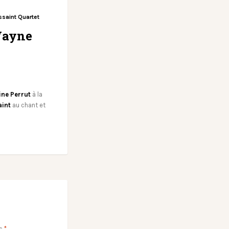
ssaint Quartet
Wayne
ine Perrut
à la
aint
au chant et
ec
*