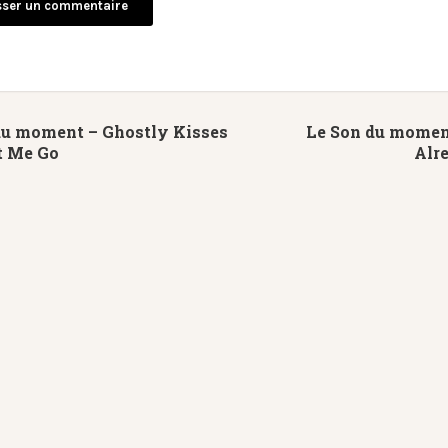
du moment – Ghostly Kisses
Le Son du moment
t Me Go
Alr