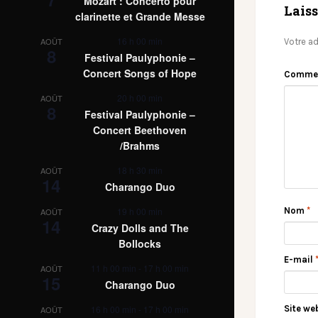
Mozart : Concerto pour
Lais
clarinette et Grande Messe
16 h 00 min
AOÛT
Votre ad
8
Festival Paulyphonie –
Concert Songs of Hope
Comme
20 h 00 min
AOÛT
8
Festival Paulyphonie –
Concert Beethoven
/Brahms
18 h 30 min
AOÛT
14
Charango Duo
Nom
*
19 h 00 min
AOÛT
14
Crazy Dolls and The
Bollocks
E-mail
11 h 00 min
-
17 h 00 min
AOÛT
15
Charango Duo
Site we
16 h 00 min
-
17 h 00 min
AOÛT