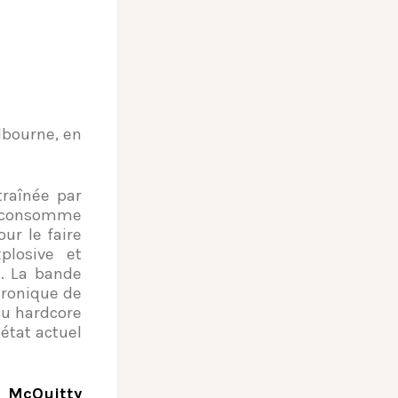
bourne, en
raînée par
i consomme
ur le faire
plosive et
c. La bande
ironique de
du hardcore
état actuel
 McQuitty