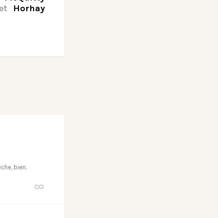
 et
Horhay
he, bien.