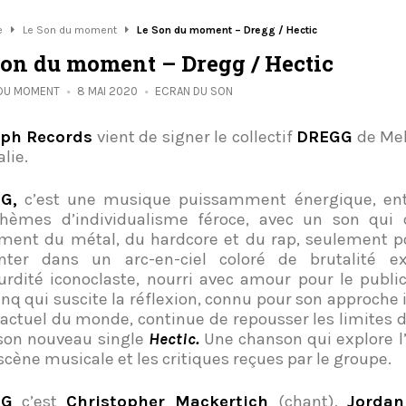
e
Le Son du moment
Le Son du moment – Dregg / Hectic
Son du moment – Dregg / Hectic
 DU MOMENT
8 MAI 2020
ECRAN DU SON
aph Records
vient de signer le collectif
DREGG
de Mel
lie.
G,
c’est une musique puissamment énergique, ent
thèmes d’individualisme féroce, avec un son qu
ment du métal, du hardcore et du rap, seulement po
nter dans un arc-en-ciel coloré de brutalité ex
urdité iconoclaste, nourri avec amour pour le publi
inq qui suscite la réflexion, connu pour son approche 
t actuel du monde, continue de repousser les limites 
son nouveau single
Hectic.
Une chanson qui explore l’
 scène musicale et les critiques reçues par le groupe.
GG
c’est
Christopher Mackertich
(chant),
Jordan