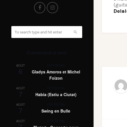
(guit
Dela
Évènements à venir
19 h 00 min
AOÛT
6
Gladys Amoros et Michel
Foizon
19 h 00 min
AOÛT
7
Habia (Estiu a Ciutat)
19 h 30 min
AOÛT
7
Swing en Bulle
21 h 00 min
AOÛT
7