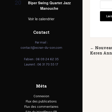
20
Biper Swing Quartet Jazz
Manouche
Voir le calendrier
Contact
Par mail :
← Nouveau 
contact@ecran-du-son.com
Keren Ann
Fabien : 06 09 24 62 35
Laurent : 06 31 70 55 17
Méta
Connexion
Flux des publications
Flux des commentaires
Site de WordPress-FR