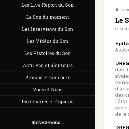
Les Live Report du Son
Hom
Le Son du moment
Le 
Les Interviews du Son
LE SON
Les Vidéos du Son
Epit
Austra
Les Histoires du Son
DREG
Actu Pau et alentours
des 
avide
Promos et Concours
remo
d’abs
Vous et Nous
des c
l’éta
Partenaires et Copains
avec 
de la
Suivez-nous…
DRE