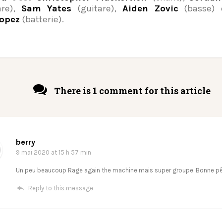
are),
Sam Yates
(guitare),
Aiden Zovic
(basse)
lopez
(batterie).
There is 1 comment for this article
berry
9 mai 2020
at 15 h 57 min
Un peu beaucoup Rage again the machine mais super groupe. Bonne pêc
Reply to this message