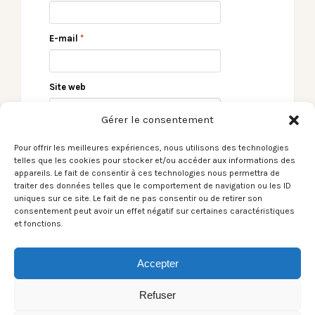
E-mail
*
Site web
Gérer le consentement
Pour offrir les meilleures expériences, nous utilisons des technologies
telles que les cookies pour stocker et/ou accéder aux informations des
appareils. Le fait de consentir à ces technologies nous permettra de
traiter des données telles que le comportement de navigation ou les ID
uniques sur ce site. Le fait de ne pas consentir ou de retirer son
consentement peut avoir un effet négatif sur certaines caractéristiques
et fonctions.
← Le Son du moment –
Le Son du moment –
Lisa Spada / I Rise
Guillaume Perret / A
Certain Trip →
Accepter
Refuser