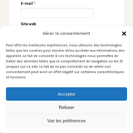
E-mail
*
Site web
Gérer le consentement
Pour offrir les meilleures expériences, nous utilisons des technologies
telles que les cookies pour stocker et/ou accéder aux informations des
appareils. Le fait de consentir à ces technologies nous permettra de
traiter des données telles que le comportement de navigation ou les ID
uniques sur ce site. Le fait de ne pas consentir ou de retirer son
consentement peut avoir un effet négatif sur certaines caractéristiques
et fonctions.
← Le Son du moment –
Le Son du moment –
Laura Cahen / La
YGGL / Why →
Accepter
Complainte du Soleil
Refuser
Voir les préférences