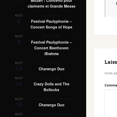
Mozart : Concerto pour
clarinette et Grande Messe
16 h 00 min
AOÛT
8
Festival Paulyphonie –
Concert Songs of Hope
20 h 00 min
AOÛT
8
Festival Paulyphonie –
Concert Beethoven
/Brahms
Lais
18 h 30 min
AOÛT
14
Charango Duo
Votre ad
19 h 00 min
AOÛT
14
Crazy Dolls and The
Comme
Bollocks
11 h 00 min
-
17 h 00 min
AOÛT
15
Charango Duo
16 h 00 min
-
17 h 00 min
AOÛT