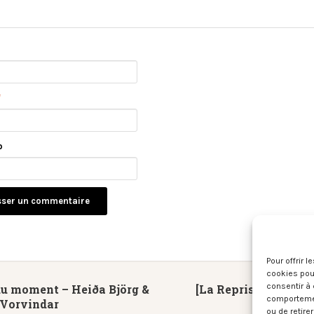
*
b
Pour offrir 
cookies pour
consentir à 
du moment – Heiða Björg &
[La Reprise du Jeudi
comportement
 Vorvindar
Tribute B
ou de retire