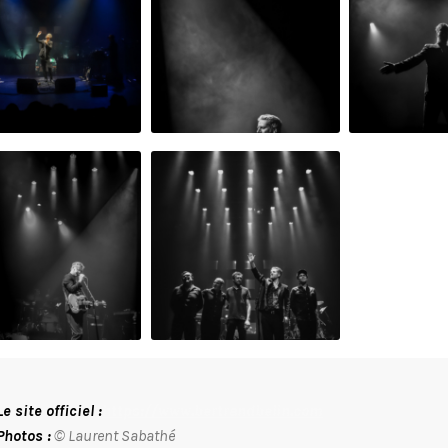
Le site officiel :
https://www.bertrandbelin.com
Photos :
© Laurent Sabathé