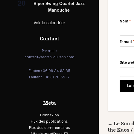
20
Biper Swing Quartet Jazz
Manouche
Nom
*
Voir le calendrier
Contact
E-mail
Par mail :
contact@ecran-du-son.com
Site we
Fabien : 06 09 24 62 35
Laurent : 06 31 70 55 17
Méta
Connexion
Flux des publications
← Le Son 
Flux des commentaires
the Kaos /
Site de WordPress-FR