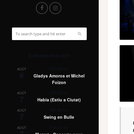
Évènements à venir
19 h 00 min
AOÛT
6
Gladys Amoros et Michel
Foizon
19 h 00 min
AOÛT
7
Habia (Estiu a Ciutat)
19 h 30 min
AOÛT
7
Swing en Bulle
21 h 00 min
AOÛT
7