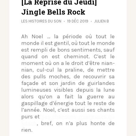
[La Reprise du Jeudi]
Jingle Bells Rock
LES HISTOIRES DU SON
19 DÉC 2019
JULIEN B
Ah Noel … la période où tout le
monde il est gentil, où tout le monde
est rempli de bons sentiments, sauf
quand on est cheminot. C’est le
moment où on a le droit d’être nian-
nian, cul-cul la praline, de mettre
des pulls moches, de recouvrir sa
façade et son jardin de guirlandes
lumineuses visibles depuis la lune
alors qu’on a fait la guerre au
gaspillage d’énergie tout le reste de
l’année.
Noel, c’est aussi ses chants
purs et
ses chansons mielleuses ou
kitsch
, bref, on n’a plus honte de
rien.