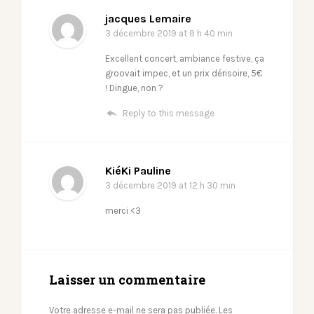
jacques Lemaire
3 décembre 2019
at 9 h 40 min
Excellent concert, ambiance festive, ça
groovait impec, et un prix dérisoire, 5€
! Dingue, non ?
Reply to this message
KiéKi Pauline
3 décembre 2019
at 12 h 30 min
merci <3
Laisser un commentaire
Votre adresse e-mail ne sera pas publiée.
Les