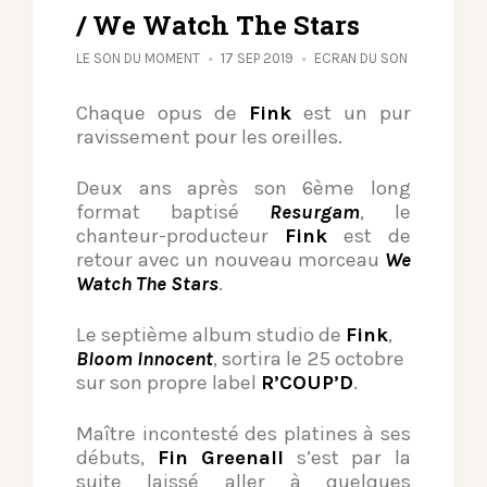
/ We Watch The Stars
LE SON DU MOMENT
17 SEP 2019
ECRAN DU SON
Chaque opus de
Fink
est un pur
ravissement pour les oreilles.
Deux ans après son 6ème long
format baptisé
Resurgam
, le
chanteur-producteur
Fink
est de
retour avec un nouveau morceau
We
Watch The Stars
.
Le septième album studio de
Fink
,
Bloom Innocent
, sortira le 25 octobre
sur son propre label
R’COUP’D
.
Maître incontesté des platines à ses
débuts,
Fin Greenall
s’est par la
suite laissé aller à quelques