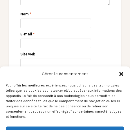
Nom
*
E-mail
*
Site web
Gérer le consentement
Pour offrir les meilleures expériences, nous utilisons des technologies
telles que les cookies pour stocker et/ou accéder aux informations des
appareils. Le fait de consentir à ces technologies nous permettra de
traiter des données telles que le comportement de navigation ou les ID
uniques sur ce site. Le fait de ne pas consentir ou de retirer son
consentement peut avoir un effet négatif sur certaines caractéristiques
← Le Son du moment –
22 éme Festival
et fonctions.
Iguana Death Cult /
International de
Bright Lights
Tango Argentin de