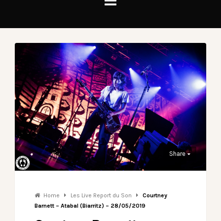
Share
Home
Les Live Report du Son
Courtney
Barnett – Atabal (Biarritz) – 28/05/2019