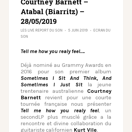
Courtney Barnett –
Atabal (Biarritz) –
28/05/2019
LES LIVE REPORT DU SON
5 JUIN 2019
ECRAN DU
SON
Tell me how you realy feel….
Déjà nominé au Grammy Awards en
2016 pour son premier album
Sometimes I Sit And Think, And
Sometimes I Just Sit
la jeune
trentenaire australienne
Courtney
Barnett
revient pour une courte
tournée française nous présenter
Tell me how you realy feel
, un
secondLP plus musclé grâce a la
rencontre et divine collaboration du
guitariste californien
Kurt Vile
.