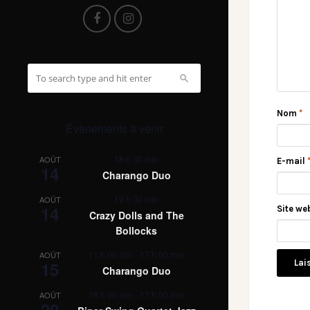
Nom
*
Évènements à venir
18 h 30 min
AOÛT
E-mail
14
Charango Duo
19 h 00 min
AOÛT
14
Site we
Crazy Dolls and The
Bollocks
11 h 00 min
-
17 h 00 min
AOÛT
15
Charango Duo
16 h 00 min
-
17 h 00 min
AOÛT
20