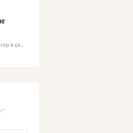
or
trop à ça…
ec
*