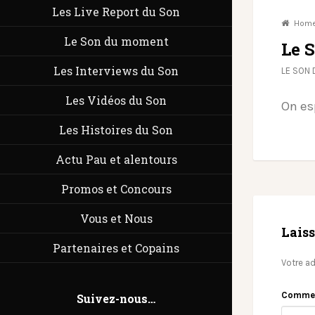
Les Live Report du Son
Hom
Le Son du moment
Le 
Les Interviews du Son
LE SON
Les Vidéos du Son
On es
Les Histoires du Son
Actu Pau et alentours
Promos et Concours
Vous et Nous
Lais
Partenaires et Copains
Votre ad
Comme
Suivez-nous…