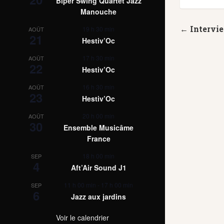
Biper Swing Quartet Jazz
Manouche
← Intervi
19 h 30 min
AOÛT
21
Hestiv’Oc
17 h 30 min
AOÛT
22
Hestiv’Oc
16 h 30 min
AOÛT
23
Hestiv’Oc
20 h 00 min
AOÛT
30
Ensemble Musicâme
France
18 h 00 min
SEP
4
Aft’Air Sound J1
11 h 00 min
-
17 h 00 min
SEP
6
Jazz aux jardins
Voir le calendrier