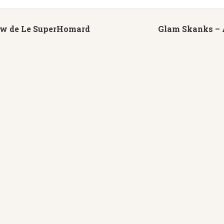
ew de Le SuperHomard
Glam Skanks – A