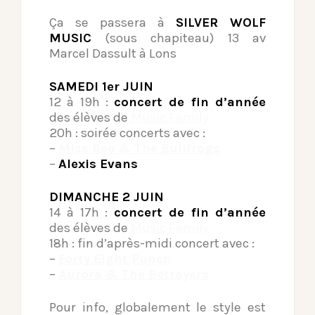
Ça se passera à
SILVER WOLF
MUSIC
(sous chapiteau) 13 av
Marcel Dassult à Lons
SAMEDI 1er JUIN
12 à 19h :
concert de fin d’année
des élèves de
Music Family
20h : soirée concerts avec :
–
Miss Bee & The Bullfrogs
–
Alexis Evans
DIMANCHE 2 JUIN
14 à 17h :
concert de fin d’année
des élèves de
Music Family
18h : fin d’après-midi concert avec :
–
Forty Eight Punch
–
Aurora & The Betrayers
Pour info, globalement le style est