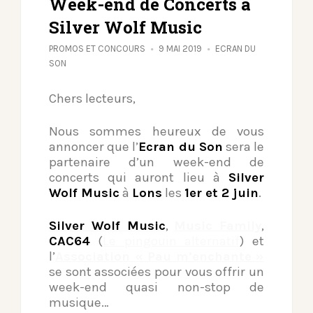
Week-end de Concerts à
Silver Wolf Music
PROMOS ET CONCOURS
9 MAI 2019
ECRAN DU
SON
Chers lecteurs,
Nous sommes heureux de vous
annoncer que l’
Ecran du Son
sera le
partenaire d’un week-end de
concerts qui auront lieu à
Silver
Wolf Music
à
Lons
les
1er et 2 juin
.
Silver Wolf Music
,
Music Family
,
CAC64
(
Le pingouin alternatif
) et
l’
Association « Pau m’enchante »
se sont associées pour vous offrir un
week-end quasi non-stop de
musique…