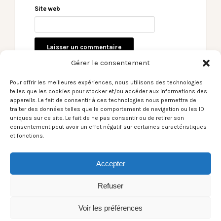
Site web
Gérer le consentement
Pour offrir les meilleures expériences, nous utilisons des technologies
telles que les cookies pour stocker et/ou accéder aux informations des
appareils. Le fait de consentir à ces technologies nous permettra de
← Le Son du moment –
G. Amoros – N.W.
traiter des données telles que le comportement de navigation ou les ID
Richard Andrews /
Toussaint – M. Foizon
uniques sur ce site. Le fait de ne pas consentir ou de retirer son
consentement peut avoir un effet négatif sur certaines caractéristiques
The Golden
– Concert Douglass’
et fonctions.
Fascination
Session – Espace
Dantza Pau –
30.03.2019 →
Accepter
Refuser
Voir les préférences