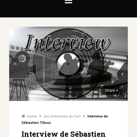
Share
Home
Les Interviews du Son
Interview de
Sébastien Tillous
Interview de Sébastien