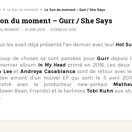
e
Le Son du moment
Le Son du moment – Gurr / She Says
Son du moment – Gurr / She Says
 DU MOMENT
10 AVR 2019
ECRAN DU SON
us les avait déjà présenté l’an dernier avec leur
Hot S
coup de choses se sont passées pour
Gurr
depuis l
 premier album
In My Head
primé en 2016. Les deux 
a Lee
et
Andreya Casablanca
sont de retour avec l
en amont d’un nouvel EP qui sorti le 5 avril 2019
gistré avec le producteur new-yorkais
Mathe
lower Bean, Friends) et le berlinois
Tobi Kuhn
aux st
.