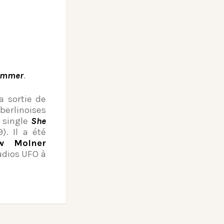
ummer
.
a sortie de
berlinoises
e single
She
). Il a été
w Molner
udios UFO à