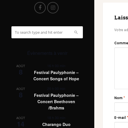
Lais
Votre ad
Comme
Évènements à venir
16 h 00 min
AOÛT
8
Festival Paulyphonie –
Concert Songs of Hope
20 h 00 min
AOÛT
8
Festival Paulyphonie –
Nom
*
Concert Beethoven
/Brahms
18 h 30 min
E-mail
AOÛT
14
Charango Duo