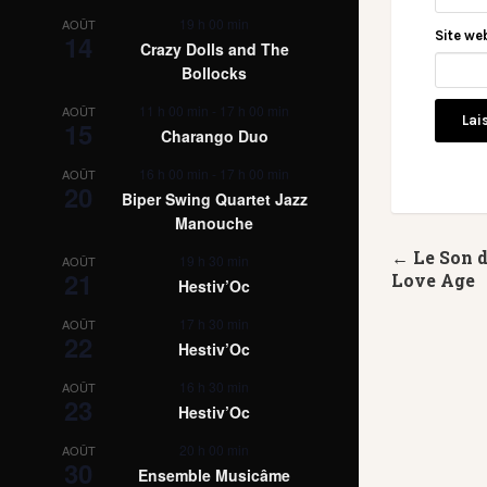
19 h 00 min
AOÛT
Site we
14
Crazy Dolls and The
Bollocks
11 h 00 min
-
17 h 00 min
AOÛT
15
Charango Duo
16 h 00 min
-
17 h 00 min
AOÛT
20
Biper Swing Quartet Jazz
Manouche
← Le Son 
19 h 30 min
AOÛT
21
Love Age
Hestiv’Oc
17 h 30 min
AOÛT
22
Hestiv’Oc
16 h 30 min
AOÛT
23
Hestiv’Oc
20 h 00 min
AOÛT
30
Ensemble Musicâme