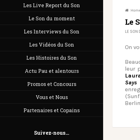
Les Live Report du Son
Hom
Le Son du moment
Le 
Les Interviews du Son
LE SON
Les Vidéos du Son
On vo
Les Histoires du Son
Beau
leur
Actu Pau et alentours
Laur
Says
(
Promos et Concours
enre
(Sunf
Vous et Nous
Berlin
Partenaires et Copains
Suivez-nous…