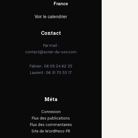
France
Voir le calendrier
Contact
Par mail :
contact@ecran-du-son.com
Fabien : 06 09 24 62 35
Laurent : 06 31 70 55 17
Méta
Connexion
Flux des publications
Flux des commentaires
Site de WordPress-FR