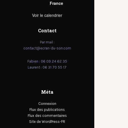
France
Voir le calendrier
Contact
Par mail :
contact@ecran-du-son.com
Fabien : 06 09 24 62 35
Laurent : 06 31 70 55 17
Méta
Connexion
Flux des publications
Flux des commentaires
Site de WordPress-FR