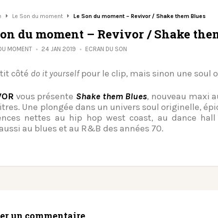
e
Le Son du moment
Le Son du moment – Revivor / Shake them Blues
Son du moment – Revivor / Shake the
 DU MOMENT
24 JAN 2019
ECRAN DU SON
tit côté
do it yourself
pour le clip, mais sinon une soul 
VOR
vous présente
Shake them Blues
, nouveau maxi a
titres. Une plongée dans un univers soul originelle, ép
ences nettes au hip hop west coast, au dance hall
aussi au blues et au R&B des années 70.
ser un commentaire