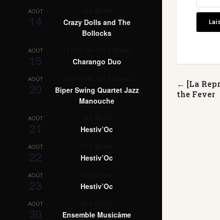
19 h 00 min
AOÛT
14
Crazy Dolls and The
Bollocks
11 h 00 min
-
17 h 00 min
AOÛT
15
Charango Duo
16 h 00 min
-
17 h 00 min
AOÛT
← [La Repr
20
Biper Swing Quartet Jazz
the Fever
Manouche
19 h 30 min
AOÛT
21
Hestiv’Oc
17 h 30 min
AOÛT
22
Hestiv’Oc
16 h 30 min
AOÛT
23
Hestiv’Oc
20 h 00 min
AOÛT
30
Ensemble Musicâme