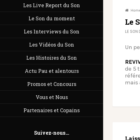
Les Live Report du Son
Hom
Le Son du moment
Le 
Les Interviews du Son
LE SON
Les Vidéos du Son
Un pe
Les Histoires du Son
REVI
de 5 
Actu Pau et alentours
référ
mais 
Promos et Concours
Vous et Nous
Partenaires et Copains
Suivez-nous…
Lais