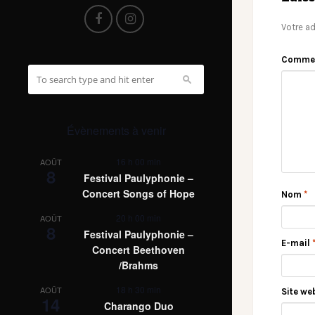
Votre ad
Comme
Évènements à venir
16 h 00 min
AOÛT
8
Festival Paulyphonie –
Concert Songs of Hope
Nom
*
20 h 00 min
AOÛT
8
Festival Paulyphonie –
E-mail
Concert Beethoven
/Brahms
18 h 30 min
AOÛT
Site we
14
Charango Duo