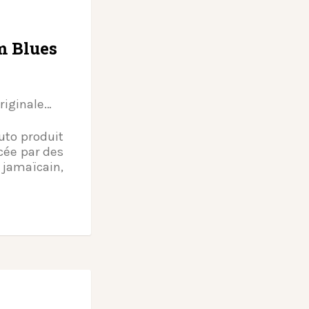
m Blues
originale…
uto produit
icée par des
 jamaïcain,