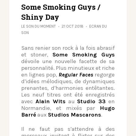
Some Smoking Guys /
Shiny Day
LE SON DU MOMENT
21 OCT 2018
ECRAN DU
SON
Sans renier son rock à la fois abrasif
et stoner,
Some Smoking Guys
dévoile une nouvelle facette de sa
personnalité. Plus minutieux et riche
en lignes pop,
Regular Faces
regorge
d’idées mélodiques, de dynamiques
prenantes, d’harmonies entêtantes.
Les neuf titres ont été enregistrés
avec
Alain Wits
au
Studio 33
en
Normandie, et mixés par
Hugo
Barré
aux
Studios Mascarons
.
Il ne faut pas s’attendre à des
morceaux invitant à flirter sur des