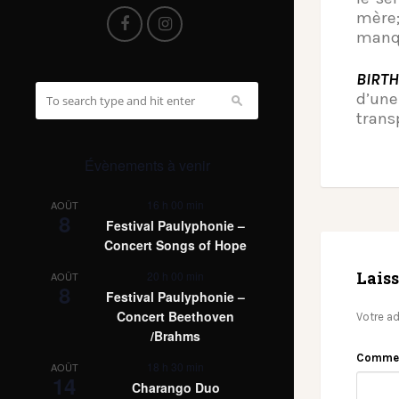
mère;
manqu
BIRT
d’un
trans
Évènements à venir
16 h 00 min
AOÛT
8
Festival Paulyphonie –
Concert Songs of Hope
Lais
20 h 00 min
AOÛT
8
Festival Paulyphonie –
Concert Beethoven
Votre ad
/Brahms
Comme
18 h 30 min
AOÛT
14
Charango Duo