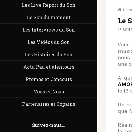
Les Live Report du Son
Hom
Le Son du moment
Le 
Les Interviews du Son
LE SON
Les Vidéos du Son
Vous
musi
Les Histoires du Son
nous 
une p
Actu Pau et alentours
A qu
Promos et Concours
AMO
le 19 
Vous et Nous
Partenaires et Copains
Un mo
que l’
Réali
Suivez-nous…
le se