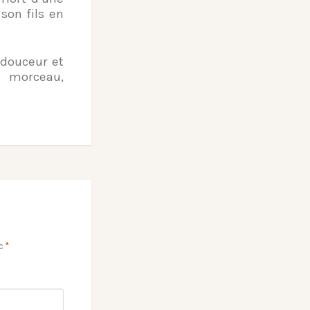
son fils en
douceur et
 morceau,
ec
*