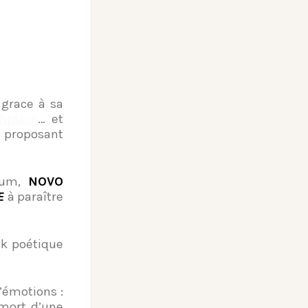
 grace à sa
thplace
… et
s proposant
lbum,
NOVO
E
à paraître
lk poétique
’émotions :
 mort d’une