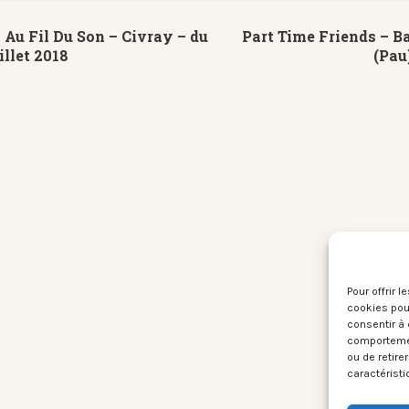
 Au Fil Du Son – Civray – du
Part Time Friends – B
illet 2018
(Pau
Pour offrir 
cookies pour
consentir à 
comportement
ou de retire
caractéristi