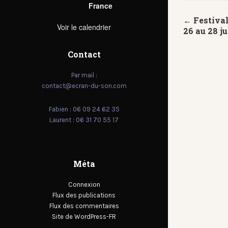
France
← Festival
Voir le calendrier
26 au 28 ju
Contact
Par mail :
contact@ecran-du-son.com
Fabien : 06 09 24 62 35
Laurent : 06 31 70 55 17
Méta
Connexion
Flux des publications
Flux des commentaires
Site de WordPress-FR