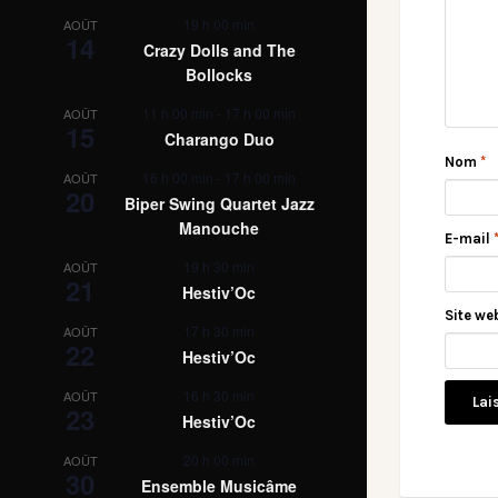
19 h 00 min
AOÛT
14
Crazy Dolls and The
Bollocks
11 h 00 min
-
17 h 00 min
AOÛT
15
Charango Duo
Nom
*
16 h 00 min
-
17 h 00 min
AOÛT
20
Biper Swing Quartet Jazz
Manouche
E-mail
19 h 30 min
AOÛT
21
Hestiv’Oc
Site we
17 h 30 min
AOÛT
22
Hestiv’Oc
16 h 30 min
AOÛT
23
Hestiv’Oc
20 h 00 min
AOÛT
30
Ensemble Musicâme