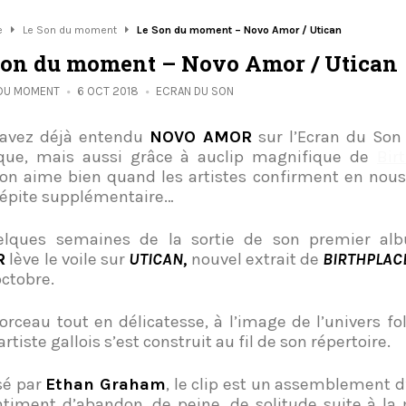
e
Le Son du moment
Le Son du moment – Novo Amor / Utican
Son du moment – Novo Amor / Utican
 DU MOMENT
6 OCT 2018
ECRAN DU SON
 avez déjà entendu
NOVO AMOR
sur l’Ecran du Son
que, mais aussi grâce à auclip magnifique de
Bir
on aime bien quand les artistes confirment en nou
épite supplémentaire…
elques semaines de la sortie de son premier a
R
lève le voile sur
UTICAN,
nouvel extrait de
BIRTHPLAC
octobre.
rceau tout en délicatesse, à l’image de l’univers fo
artiste gallois s’est construit au fil de son répertoire.
sé par
Ethan Graham
, le clip est un assemblement d
ntiment d’abandon, de peine, de solitude suite à la