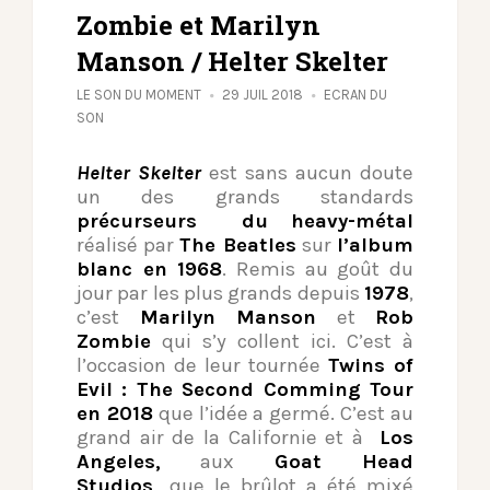
Zombie et Marilyn
Manson / Helter Skelter
LE SON DU MOMENT
29 JUIL 2018
ECRAN DU
SON
Helter Skelter
est sans aucun doute
un des grands standards
précurseurs du heavy-métal
réalisé par
The Beatles
sur
l’album
blanc en 1968
. Remis au goût du
jour par les plus grands depuis
1978
,
c’est
Marilyn Manson
et
Rob
Zombie
qui s’y collent ici. C’est à
l’occasion de leur tournée
Twins of
Evil : The Second Comming Tour
en 2018
que l’idée a germé. C’est au
grand air de la Californie et à
Los
Angeles,
aux
Goat Head
Studios,
que le brûlot a été mixé